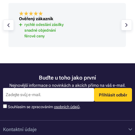
Ověřený zákazník
rychlé odeslání zásilky
snadné objednání
férové ceny
Buďte u toho jako první
Nejnovější informace o novinkách a akcích přímo na váš e-mail.
Přihlásit odběr
Souhlasím se zpracováním
osobních údajů
.
Kontaktní údaje