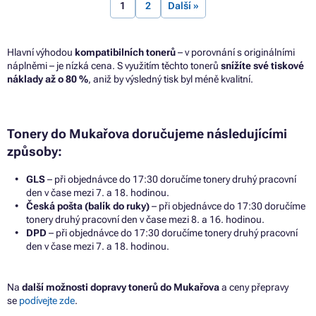
1
2
Další »
Hlavní výhodou
kompatibilních tonerů
– v porovnání s originálními
náplněmi – je nízká cena. S využitím těchto tonerů
snížíte své tiskové
náklady až o 80 %
, aniž by výsledný tisk byl méně kvalitní.
Tonery do Mukařova doručujeme následujícími
způsoby:
GLS
– při objednávce do 17:30 doručíme tonery druhý pracovní
den v čase mezi 7. a 18. hodinou.
Česká pošta (balík do ruky)
– při objednávce do 17:30 doručíme
tonery druhý pracovní den v čase mezi 8. a 16. hodinou.
DPD
– při objednávce do 17:30 doručíme tonery druhý pracovní
den v čase mezi 7. a 18. hodinou.
Na
další možnosti dopravy tonerů do Mukařova
a ceny přepravy
se
podívejte zde
.