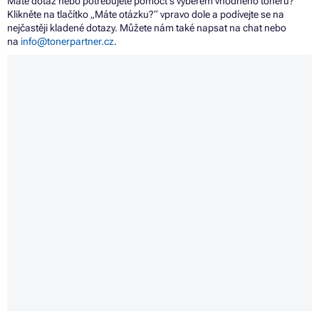
Máte dotaz nebo potřebujete pomoct s výběrem vhodného toneru?
Klikněte na tlačítko „Máte otázku?“ vpravo dole a podívejte se na
nejčastěji kladené dotazy. Můžete nám také napsat na chat nebo
na
info@tonerpartner.cz
.