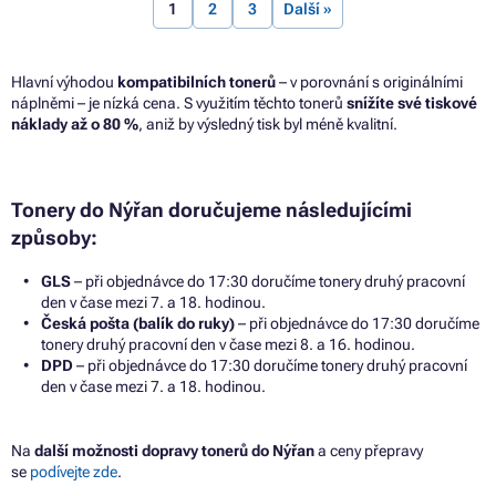
1
2
3
Další »
Hlavní výhodou
kompatibilních tonerů
– v porovnání s originálními
náplněmi – je nízká cena. S využitím těchto tonerů
snížíte své tiskové
náklady až o 80 %
, aniž by výsledný tisk byl méně kvalitní.
Tonery do Nýřan doručujeme následujícími
způsoby:
GLS
– při objednávce do 17:30 doručíme tonery druhý pracovní
den v čase mezi 7. a 18. hodinou.
Česká pošta (balík do ruky)
– při objednávce do 17:30 doručíme
tonery druhý pracovní den v čase mezi 8. a 16. hodinou.
DPD
– při objednávce do 17:30 doručíme tonery druhý pracovní
den v čase mezi 7. a 18. hodinou.
Na
další možnosti dopravy tonerů do Nýřan
a ceny přepravy
se
podívejte zde
.