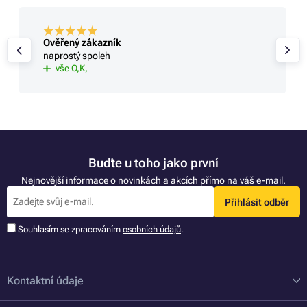
Ověřený zákazník
naprostý spoleh
vše O,K,
Buďte u toho jako první
Nejnovější informace o novinkách a akcích přímo na váš e-mail.
Přihlásit odběr
Souhlasím se zpracováním
osobních údajů
.
Kontaktní údaje