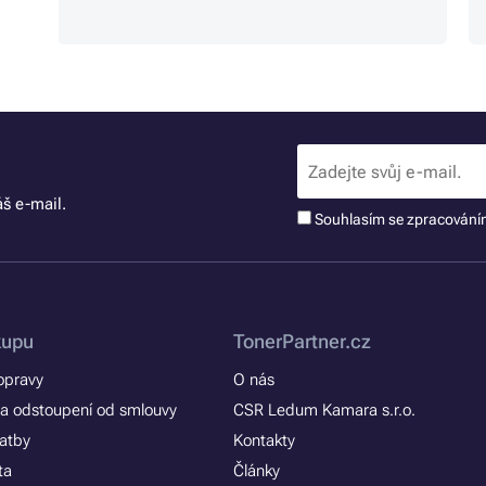
š e-mail.
Souhlasím se zpracován
kupu
TonerPartner.cz
opravy
O nás
a odstoupení od smlouvy
CSR Ledum Kamara s.r.o.
latby
Kontakty
ta
Články