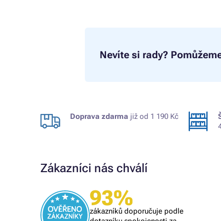
Nevíte si rady?
Pomůžeme
Doprava zdarma
již od 1 190 Kč
Zákazníci nás chválí
93%
Ověřený zákazník
i se
naprostý spoleh
zákazníků doporučuje podle
 při další
vše O,K,