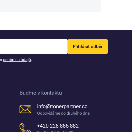
objed
Přihlásit odběr
ím
osobních údajů
.
Buďme v kontaktu
info@tonerpartner.cz
Odpovídáme do druhého dne
+420 228 886 882