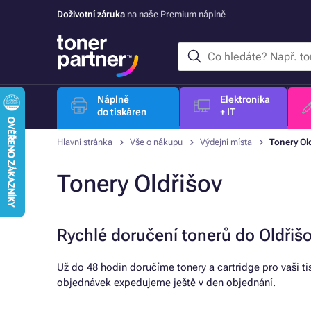
Doživotní záruka
na naše Premium náplně
Náplně
Elektronika
do tiskáren
+ IT
Hlavní stránka
Vše o nákupu
Výdejní místa
Tonery Ol
Tonery Oldřišov
Rychlé doručení tonerů do Oldřiš
Už do 48 hodin doručíme tonery a cartridge pro vaši t
objednávek expedujeme ještě v den objednání.