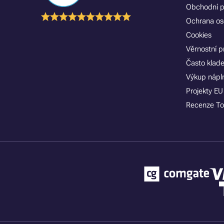
Obchodní 
Ochrana os
Cookies
Věrnostní 
Často klad
Výkup nápln
Projekty EU
Recenze To