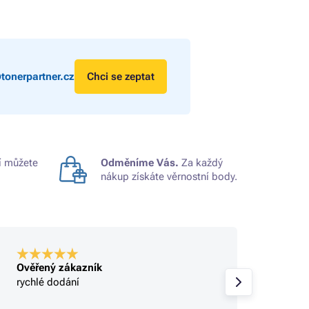
tonerpartner.cz
Chci se zeptat
 můžete
Odměníme Vás.
Za každý
nákup získáte věrnostní body.
Ověřený zákazník
Ověře
rychlé dodání
rychlé
sbírají