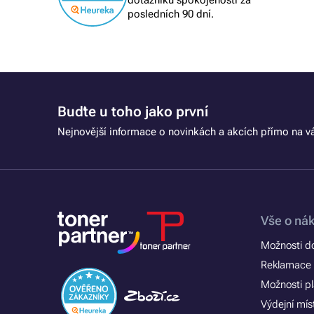
dotazníku spokojenosti za
posledních 90 dní.
Buďte u toho jako první
Nejnovější informace o novinkách a akcích přímo na vá
Vše o ná
Možnosti d
Reklamace 
Možnosti p
Výdejní mís