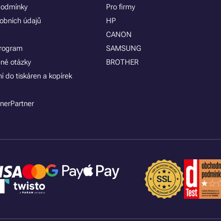
podmínky
Pro firmy
obních údajů
HP
CANON
program
SAMSUNG
ené otázky
BROTHER
í do tiskáren a kopírek
nerPartner