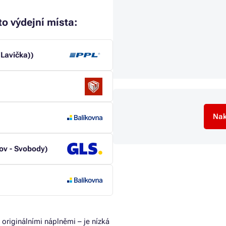
to výdejní místa:
(Lavička))
Nak
šov - Svobody)
 originálními náplněmi – je nízká