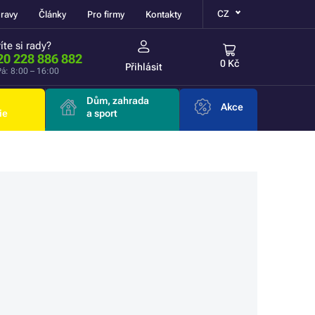
CZ
ravy
Články
Pro firmy
Kontakty
íte si rady?
20 228 886 882
0 Kč
Přihlásit
á: 8:00 – 16:00
Dům, zahrada
Akce
ie
a sport