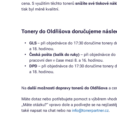
cena. S využitím těchto tonerů
snížíte své tiskové ná
tisk byl méně kvalitní.
Tonery do Oldřišova doručujeme násle
GLS
– při objednávce do 17:30 doručíme tonery dr
a 18. hodinou.
Česká pošta (balík do ruky)
– při objednávce do 
pracovní den v čase mezi 8. a 16. hodinou.
DPD
– při objednávce do 17:30 doručíme tonery d
a 18. hodinou.
Na
další možnosti dopravy tonerů do Oldřišova
a ce
Máte dotaz nebo potřebujete pomoct s výběrem vhodné
„Máte otázku?“ vpravo dole a podívejte se na nejčastě
také napsat na chat nebo na
info@tonerpartner.cz
.