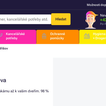
Možnosti dop
Nev
Hledat
+4
Po–P
Kancelářské
Ochranné
Hygiena
potřeby
pomůcky
+ Droger
dřišov
ova
iskárnu až k vašim dveřím. 98 %