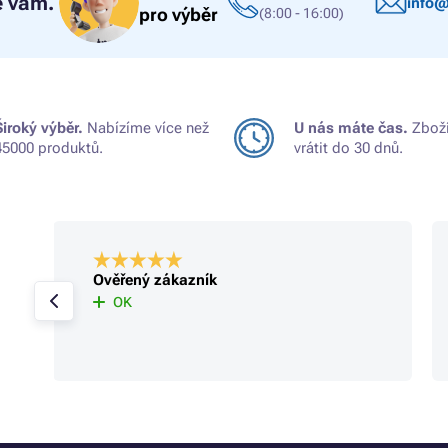
 vám.
info@
pro výběr
(8:00 - 16:00)
Široký výběr.
Nabízíme více než
U nás máte čas.
Zboží
45000 produktů.
vrátit do 30 dnů.
Ověřený zákazník
OK