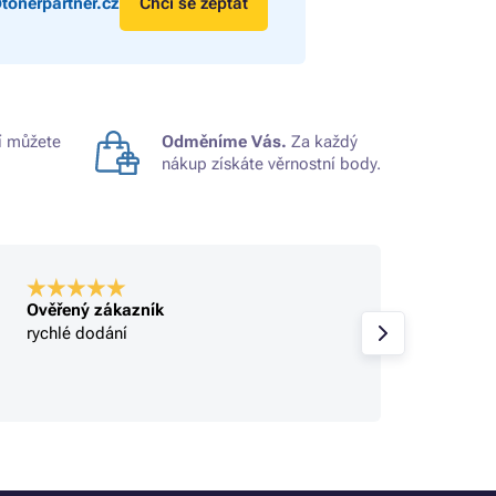
tonerpartner.cz
Chci se zeptat
 můžete
Odměníme Vás.
Za každý
nákup získáte věrnostní body.
Ověřený zákazník
Ověře
rychlé dodání
rychlé
sbírají
objed