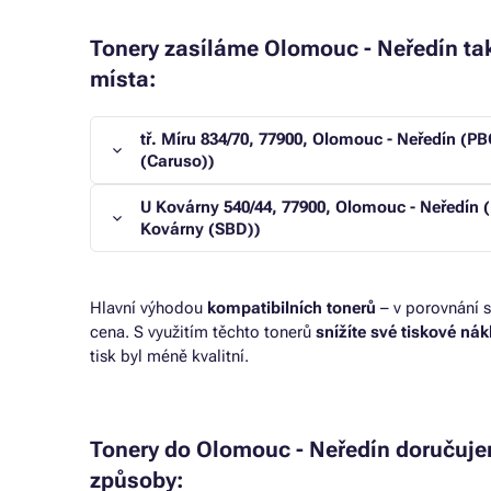
Tonery zasíláme Olomouc - Neředín tak
místa:
tř. Míru 834/70, 77900, Olomouc - Neředín (PB
(Caruso))
U Kovárny 540/44, 77900, Olomouc - Neředín
Kovárny (SBD))
Hlavní výhodou
kompatibilních tonerů
– v porovnání s
cena. S využitím těchto tonerů
snížíte své tiskové ná
tisk byl méně kvalitní.
Tonery do Olomouc - Neředín doručuje
způsoby: