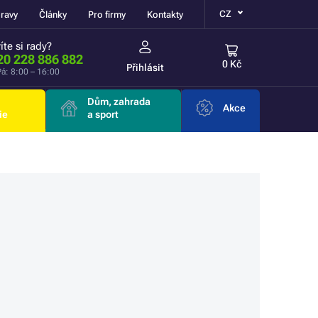
CZ
ravy
Články
Pro firmy
Kontakty
íte si rady?
20 228 886 882
0 Kč
Přihlásit
á: 8:00 – 16:00
Dům, zahrada
Akce
ie
a sport