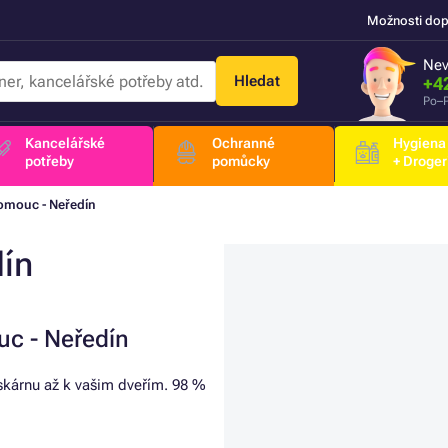
Možnosti dop
Nev
Hledat
+4
Po–P
Kancelářské
Ochranné
Hygiena
potřeby
pomůcky
+ Droger
omouc - Neředín
ín
uc - Neředín
iskárnu až k vašim dveřím. 98 %