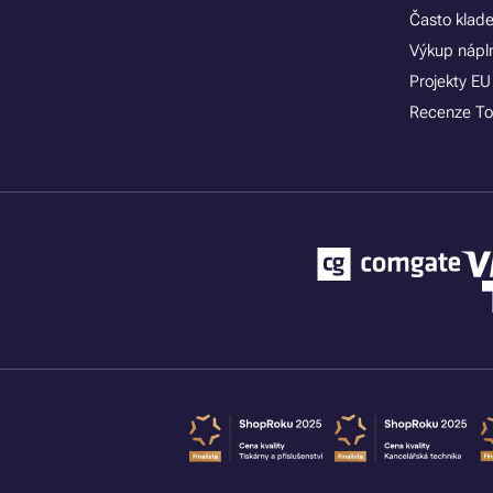
Často klad
Výkup nápln
Projekty EU
Recenze To