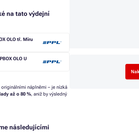
é na tato výdejní
OX OLO tř. Míru
 (PBOX OLO U
Nak
 originálními náplněmi – je nízká
klady až o 80 %
, aniž by výsledný
me následujícími