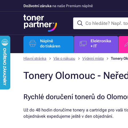
Doživotní záruka
na naše Premium náplně
Náplně
Elektronika
do tiskáren
+ IT
Hlavní stránka
Vše o nákupu
Výdejní místa
Tonery Ol
Tonery Olomouc - Neřed
Rychlé doručení tonerů do Olomo
Už do 48 hodin doručíme tonery a cartridge pro vaši t
objednávek expedujeme ještě v den objednání.