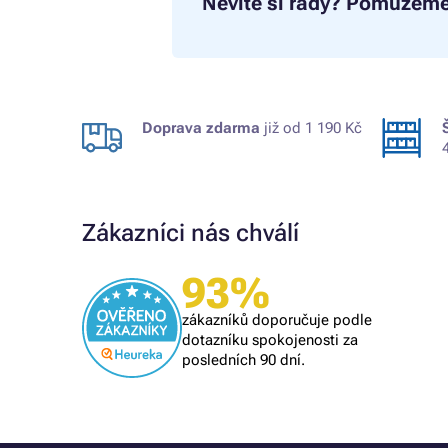
Nevíte si rady?
Pomůžeme
Doprava zdarma
již od 1 190 Kč
Zákazníci nás chválí
93%
Ověřený zákazník
i se
naprostý spoleh
zákazníků doporučuje podle
 při další
vše O,K,
dotazníku spokojenosti za
posledních 90 dní.