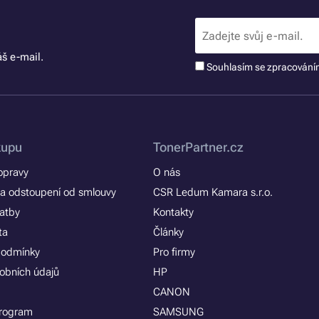
š e-mail.
Souhlasím se zpracován
kupu
TonerPartner.cz
opravy
O nás
a odstoupení od smlouvy
CSR Ledum Kamara s.r.o.
latby
Kontakty
ta
Články
podmínky
Pro firmy
obních údajů
HP
CANON
program
SAMSUNG