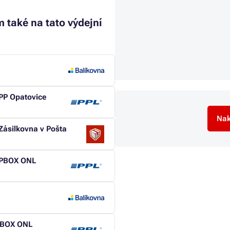
 také na tato výdejní
PP Opatovice
Nak
Zásilkovna v Pošta
(PBOX ONL
(ABOX ONL