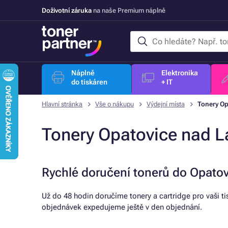
Doživotní záruka
na naše Premium náplně
Náplně
Elektronika
do tiskáren
+ IT
Hlavní stránka
Vše o nákupu
Výdejní místa
Tonery Op
Tonery Opatovice nad 
Rychlé doručení tonerů do Opato
Už do 48 hodin doručíme tonery a cartridge pro vaši t
objednávek expedujeme ještě v den objednání.