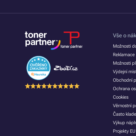
Vše o ná
Možnosti d
Reklamace 
Možnosti p
Výdejní mís
Obchodní 
Ochrana os
Cookies
Věrnostní 
Často klad
Výkup nápln
Projekty EU