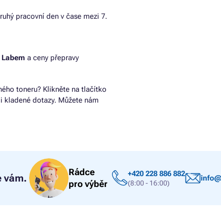
ruhý pracovní den v čase mezi 7.
d Labem
a ceny přepravy
ho toneru? Klikněte na tlačítko
ji kladené dotazy. Můžete nám
Rádce
+420 228 886 882
 vám.
info@
pro výběr
(8:00 - 16:00)