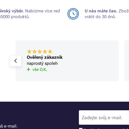
Široký výběr.
Nabízíme více než
U nás máte čas.
Zboží
45000 produktů.
vrátit do 30 dnů.
Ověřený zákazník
naprostý spoleh
vše O,K,
š e-mail.