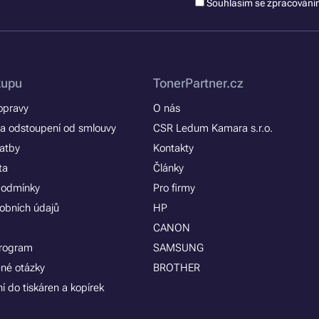
Souhlasím se zpracován
kupu
TonerPartner.cz
opravy
O nás
a odstoupení od smlouvy
CSR Ledum Kamara s.r.o.
latby
Kontakty
ta
Články
podmínky
Pro firmy
obních údajů
HP
CANON
program
SAMSUNG
ené otázky
BROTHER
í do tiskáren a kopírek