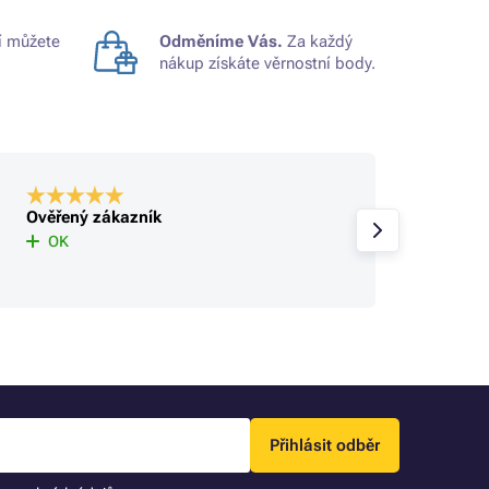
 můžete
Odměníme Vás.
Za každý
nákup získáte věrnostní body.
Ověřený zákazník
Ověře
rychlé
OK
Přihlásit odběr