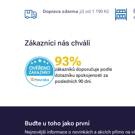
Doprava zdarma
již od 1 190 Kč
Zákazníci nás chválí
93%
Ověřený zákazník
Profi.
zákazníků doporučuje podle
dotazníku spokojenosti za
posledních 90 dní.
Buďte u toho jako první
Nejnovější informace o novinkách a akcích přímo na vá