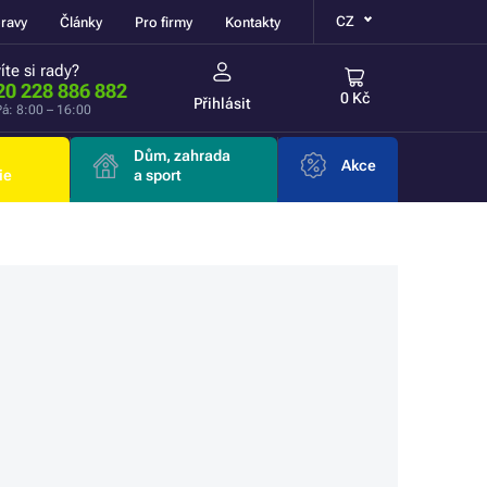
CZ
ravy
Články
Pro firmy
Kontakty
íte si rady?
20 228 886 882
0 Kč
Přihlásit
á: 8:00 – 16:00
Dům, zahrada
Akce
ie
a sport