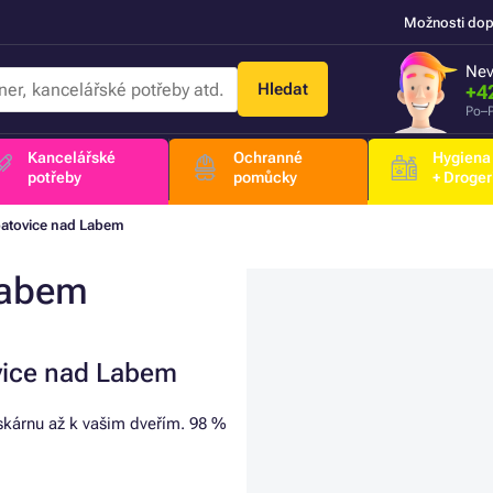
Možnosti dop
Nev
Hledat
+4
Po–P
Kancelářské
Ochranné
Hygiena
potřeby
pomůcky
+ Droger
atovice nad Labem
Labem
vice nad Labem
iskárnu až k vašim dveřím. 98 %