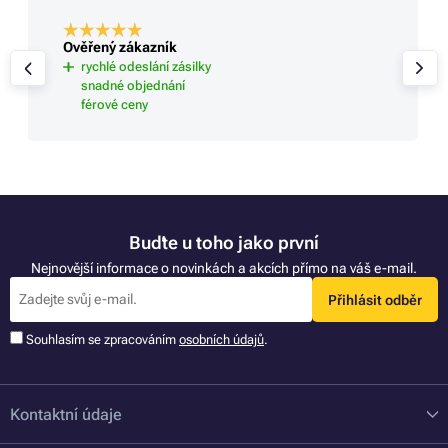
Ověřený zákazník
rychlé odeslání zásilky
snadné objednání
férové ceny
Buďte u toho jako první
Nejnovější informace o novinkách a akcích přímo na váš e-mail.
Přihlásit odběr
Souhlasím se zpracováním
osobních údajů
.
Kontaktní údaje