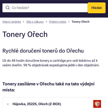
Hledat
Menu
Hlavní stránka
Vše o nákupu
Výdejní místa
Tonery Ořech
Tonery Ořech
Rychlé doručení tonerů do Ořechu
Už do 48 hodin doručíme tonery a cartridge pro vaši tiskárnu až k
vašim dveřím. 98 % objednávek expedujeme ještě v den objednání.
Tonery zasíláme v Ořechu také na tato výdejní
místa:
Hájovka, 25225, Ořech (Z-BOX)