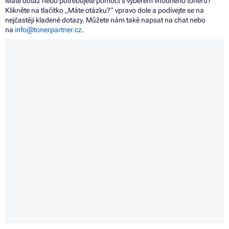
Máte dotaz nebo potřebujete pomoct s výběrem vhodného toneru?
Klikněte na tlačítko „Máte otázku?“ vpravo dole a podívejte se na
nejčastěji kladené dotazy. Můžete nám také napsat na chat nebo
na
info@tonerpartner.cz
.