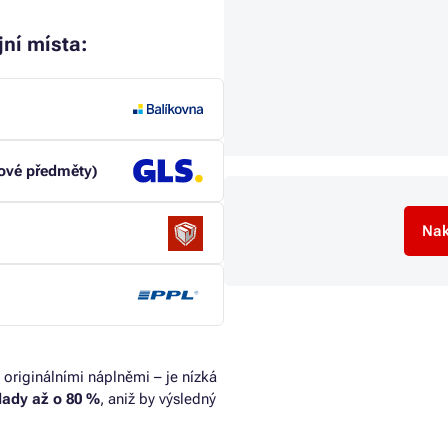
jní místa:
kové předměty)
Nak
 originálními náplněmi – je nízká
klady až o 80 %
, aniž by výsledný