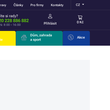
CZ
ravy
Články
Pro firmy
Kontakty
íte si rady?
20 228 886 882
0 Kč
Přihlásit
á: 8:00 – 16:00
Dům, zahrada
Akce
ie
a sport