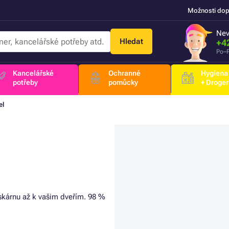
Možnosti dop
Nev
Hledat
+4
Po–P
Kancelářské
Ochranné
Hygiena
potřeby
pomůcky
+ Droger
el
iskárnu až k vašim dveřím. 98 %