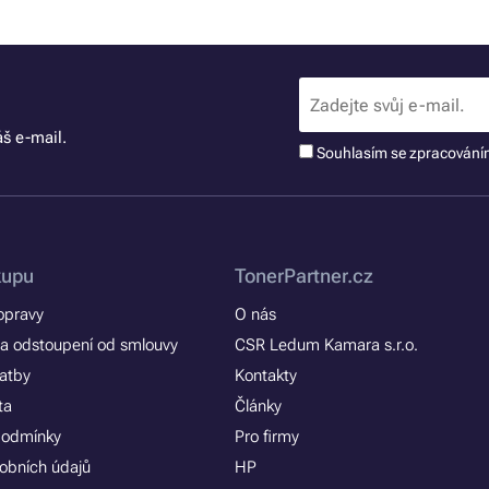
š e-mail.
Souhlasím se zpracován
kupu
TonerPartner.cz
opravy
O nás
a odstoupení od smlouvy
CSR Ledum Kamara s.r.o.
latby
Kontakty
ta
Články
podmínky
Pro firmy
obních údajů
HP