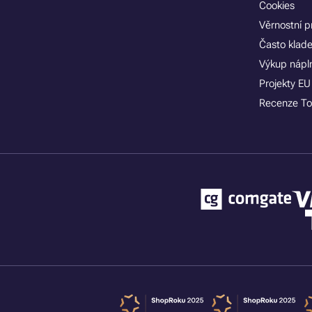
Cookies
Věrnostní 
Často klad
Výkup nápln
Projekty EU
Recenze To