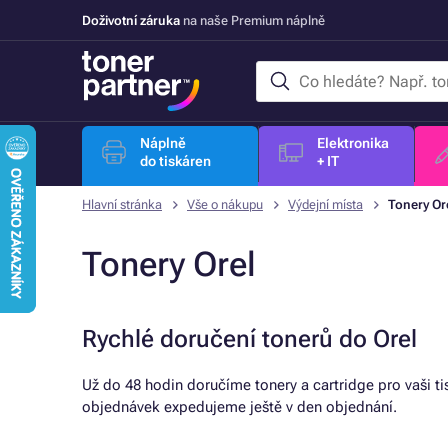
Doživotní záruka
na naše Premium náplně
Náplně
Elektronika
do tiskáren
+ IT
Hlavní stránka
Vše o nákupu
Výdejní místa
Tonery Or
Tonery Orel
Rychlé doručení tonerů do Orel
Už do 48 hodin doručíme tonery a cartridge pro vaši t
objednávek expedujeme ještě v den objednání.