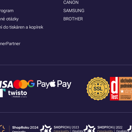
CANON
program
SAMSUNG
ené otázky
BROTHER
í do tiskáren a kopírek
nerPartner