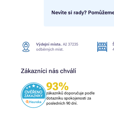
Nevíte si rady?
Pomůžeme
Výdejní místa.
Až 37235
odběrných míst.
Zákazníci nás chválí
93%
Ověřený zákazník
skvělá nabídka, rychlé vyřízení
zákazníků doporučuje podle
objednávky, příznivé ceny
dotazníku spokojenosti za
posledních 90 dní.