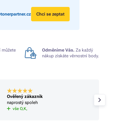
tonerpartner.cz
Chci se zeptat
 můžete
Odměníme Vás.
Za každý
nákup získáte věrnostní body.
Ověřený zákazník
Ověře
naprostý spoleh
OK
vše O,K,