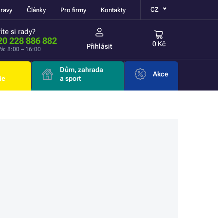
CZ
ravy
Články
Pro firmy
Kontakty
íte si rady?
20 228 886 882
0 Kč
Přihlásit
á: 8:00 – 16:00
Dům, zahrada
Akce
ie
a sport