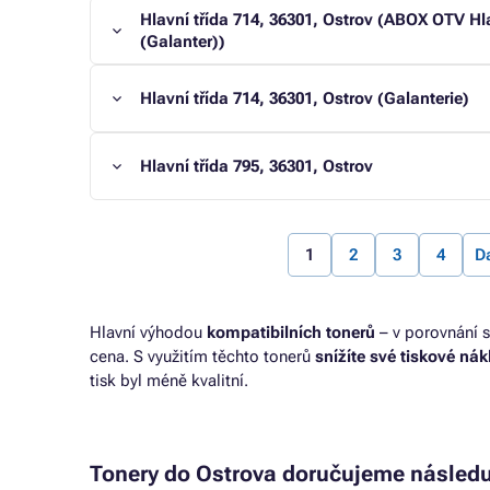
Hlavní třída 714, 36301, Ostrov (ABOX OTV Hla
(Galanter))
Hlavní třída 714, 36301, Ostrov (Galanterie)
Hlavní třída 795, 36301, Ostrov
1
2
3
4
Da
Hlavní výhodou
kompatibilních tonerů
– v porovnání s
cena. S využitím těchto tonerů
snížíte své tiskové ná
tisk byl méně kvalitní.
Tonery do Ostrova doručujeme následu