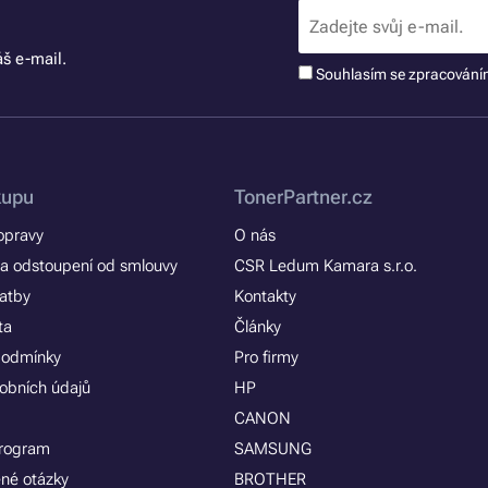
š e-mail.
Souhlasím se zpracován
kupu
TonerPartner.cz
opravy
O nás
a odstoupení od smlouvy
CSR Ledum Kamara s.r.o.
latby
Kontakty
ta
Články
podmínky
Pro firmy
obních údajů
HP
CANON
program
SAMSUNG
ené otázky
BROTHER