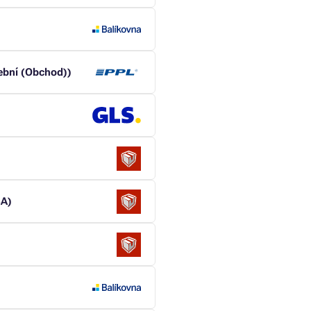
ební (Obchod))
BA)