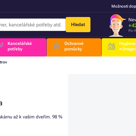
Možnosti dop
Nev
Hledat
+4
Po–P
Kancelářské
Ochranné
Hygiena
potřeby
pomůcky
+ Droger
trov
a
iskárnu až k vašim dveřím. 98 %