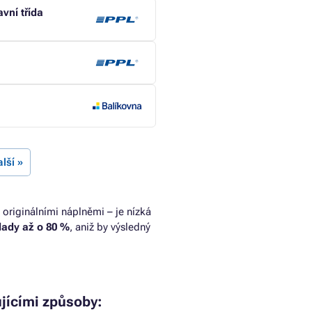
vní třída
lší »
 originálními náplněmi – je nízká
klady až o 80 %
, aniž by výsledný
jícími způsoby: