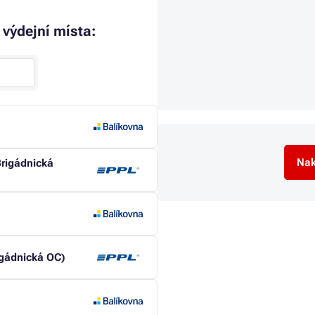
 výdejní místa:
Nak
Brigádnická
igádnická OC)