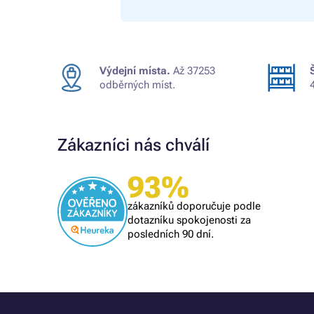
Výdejní místa.
Až 37253
odběrných míst.
Zákazníci nás chválí
Ověřený zákazník
93%
Všechno proběhlo k mé spokojenosti
zákazníků doporučuje podle
dotazníku spokojenosti za
posledních 90 dní.