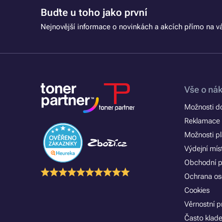
Buďte u toho jako první
Nejnovější informace o novinkách a akcích přímo na vá
Vše o ná
Možnosti d
Reklamace 
Možnosti p
Výdejní mís
Obchodní 
Ochrana os
Cookies
Věrnostní 
Často klad