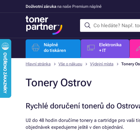
Doživotní záruka
na naše Premium náplně
Náplně
Elektronika
do tiskáren
+ IT
Hlavní stránka
Vše o nákupu
Výdejní místa
Tonery Os
Tonery Ostrov
Rychlé doručení tonerů do Ostrov
Už do 48 hodin doručíme tonery a cartridge pro vaši t
objednávek expedujeme ještě v den objednání.