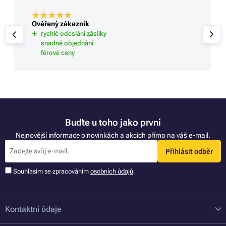
Ověřený zákazník
rychlé odeslání zásilky
snadné objednání
férové ceny
Buďte u toho jako první
Nejnovější informace o novinkách a akcích přímo na váš e-mail.
Přihlásit odběr
Souhlasím se zpracováním
osobních údajů
.
Kontaktní údaje