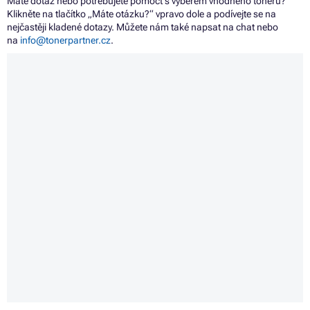
Máte dotaz nebo potřebujete pomoct s výběrem vhodného toneru?
Klikněte na tlačítko „Máte otázku?“ vpravo dole a podívejte se na
nejčastěji kladené dotazy. Můžete nám také napsat na chat nebo
na
info@tonerpartner.cz
.