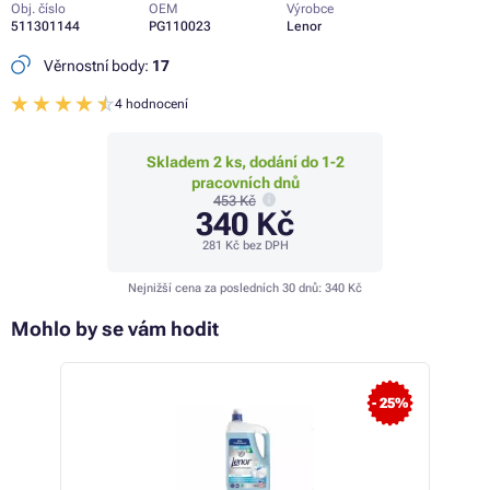
Obj. číslo
OEM
Výrobce
511301144
PG110023
Lenor
Věrnostní body:
17
4 hodnocení
Skladem 2 ks, dodání do 1-2
pracovních dnů
453 Kč
340 Kč
281 Kč
bez DPH
Nejnižší cena za posledních 30 dnů:
340 Kč
Mohlo by se vám hodit
- 9%
- 25%