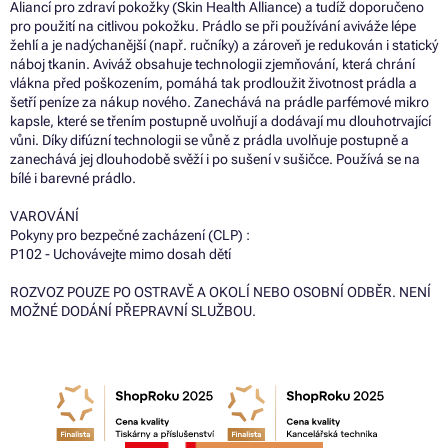
Aliancí pro zdraví pokožky (Skin Health Alliance) a tudíž doporučeno
pro použití na citlivou pokožku. Prádlo se při používání aviváže lépe
žehlí a je nadýchanější (např. ručníky) a zároveň je redukován i statický
náboj tkanin. Aviváž obsahuje technologii zjemňování, která chrání
vlákna před poškozením, pomáhá tak prodloužit životnost prádla a
šetří peníze za nákup nového. Zanechává na prádle parfémové mikro
kapsle, které se třením postupně uvolňují a dodávají mu dlouhotrvající
vůni. Díky difúzní technologii se vůně z prádla uvolňuje postupně a
zanechává jej dlouhodobě svěží i po sušení v sušičce. Používá se na
bílé i barevné prádlo.
VAROVÁNÍ
Pokyny pro bezpečné zacházení (CLP) :
P102 - Uchovávejte mimo dosah dětí
ROZVOZ POUZE PO OSTRAVĚ A OKOLÍ NEBO OSOBNÍ ODBĚR. NENÍ
MOŽNÉ DODÁNÍ PŘEPRAVNÍ SLUŽBOU.