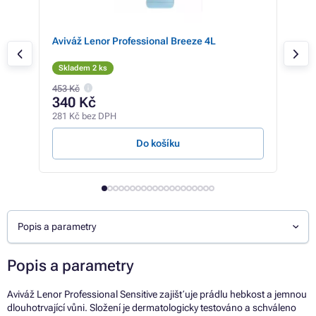
Aviváž Lenor Professional Breeze 4L
Prac
Skladem 2 ks
Sk
453 Kč
177 
340 Kč
16
281 Kč bez DPH
133 
Do košíku
Popis a parametry
Popis a parametry
Aviváž Lenor Professional Sensitive zajišťuje prádlu hebkost a jemnou
dlouhotrvající vůni. Složení je dermatologicky testováno a schváleno