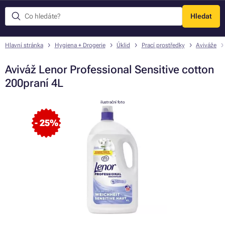
Hledat
Menu
Hlavní stránka
Hygiena + Drogerie
Úklid
Prací prostředky
Aviváže
Aviváž Lenor Professional Sensitive cotton
200praní 4L
ilustrační foto
- 25%