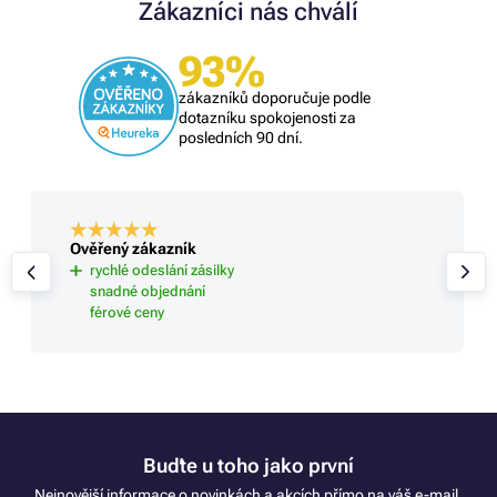
Zákazníci nás chválí
93%
zákazníků doporučuje podle
dotazníku spokojenosti za
posledních 90 dní.
Ověřený zákazník
rychlé odeslání zásilky
snadné objednání
férové ceny
Buďte u toho jako první
Nejnovější informace o novinkách a akcích přímo na váš e-mail.