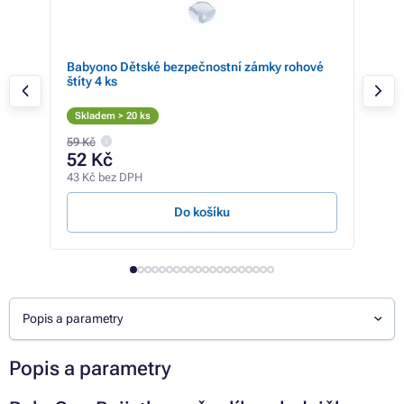
ická
Babyono Dětské bezpečnostní zámky rohové
Bab
štíty 4 ks
pře
Skladem > 20 ks
Sk
59 Kč
52 Kč
13
43 Kč bez DPH
109 
Do košíku
Popis a parametry
Popis a parametry