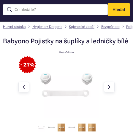
Hledat
Menu
Hlavní stránka
Hygiena + Drogerie
Kojenecké zboží
Bezpečnost
Poji
Babyono Pojistky na šuplíky a ledničky bílé
ilustrační foto
- 21%