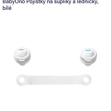
BabyOno Pojistky na šuplíky a ledničky,
bílé