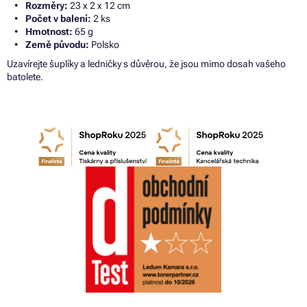
Rozměry:
23 x 2 x 12 cm
Počet v balení:
2 ks
Hmotnost:
65 g
Země původu:
Polsko
Uzavírejte šuplíky a ledničky s důvěrou, že jsou mimo dosah vašeho
batolete.