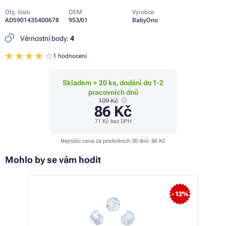
Obj. číslo
OEM
Výrobce
AD5901435400678
953/01
BabyOno
Věrnostní body:
4
1 hodnocení
Skladem > 20 ks, dodání do 1-2
pracovních dnů
109 Kč
86 Kč
71 Kč
bez DPH
Nejnižší cena za posledních 30 dnů:
86 Kč
Mohlo by se vám hodit
- 3%
- 12%