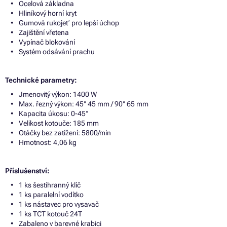
Ocelová základna
Hliníkový horní kryt
Gumová rukojeť pro lepší úchop
Zajištění vřetena
Vypínač blokování
Systém odsávání prachu
Technické parametry:
Jmenovitý výkon: 1400 W
Max. řezný výkon: 45° 45 mm / 90° 65 mm
Kapacita úkosu: 0-45°
Velikost kotouče: 185 mm
Otáčky bez zatížení: 5800/min
Hmotnost: 4,06 kg
Příslušenství:
1 ks šestihranný klíč
1 ks paralelní vodítko
1 ks nástavec pro vysavač
1 ks TCT kotouč 24T
Zabaleno v barevné krabici