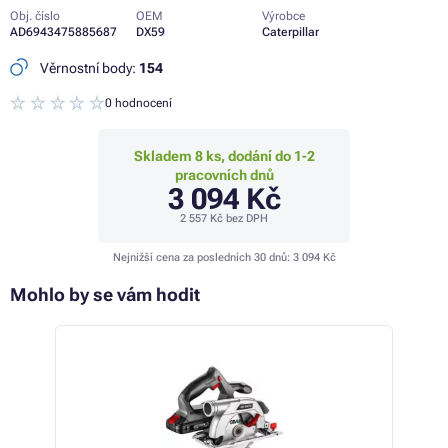
Obj. číslo
OEM
Výrobce
AD6943475885687
DX59
Caterpillar
Věrnostní body:
154
0 hodnocení
Skladem 8 ks, dodání do 1-2
pracovních dnů
3 094 Kč
2 557 Kč
bez DPH
Nejnižší cena za posledních 30 dnů:
3 094 Kč
Mohlo by se vám hodit
- 4%