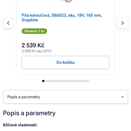
12Ah
Pila kotoučová, 58G023, aku, 18V, 165 mm,
Pil
Graphite
Ene
Skladem 7 ks
Sk
2 539 Kč
1 
2 098 Kč bez DPH
1 14
Do košíku
Popis a parametry
Popis a parametry
Klíčové vlastnosti: