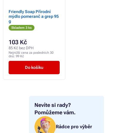
Friendly Soap Přírodní
mýdlo pomeranč a grep 95
g
Skladem 3 ks
103 Kč
85 Kč bez DPH
Nejnižší cena za posledních 30
dnů:
99 Kč
Do košíku
Nevíte si rady?
Pomůžeme vám.
Rádce pro výběr