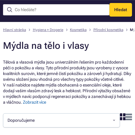
Hledat
Menu
Hlavní stránka
Hygiena + Drogerie
Kosmetika
Přírodní kosmetika
Mýd
Mýdla na tělo i vlasy
Tělová a vlasová mýdla jsou univerzálním řešením pro každodenní
péči o pokožku a vlasy. Tyto přírodní produkty jsou vyrobeny z vysoce
kvalitních surovin, které jemně čistí pokožku a zároveň ji hydratují. Díky
svému složení jsou vhodná pro všechny typy pokožky včetně citlivé.
V naší nabídce najdete mýdla obohacená o esenciální oleje, které
dodají vašim vlasům zdravý lesk a hebkost. Přírodní výtažky obsažené
v mýdlech navíc podporují regeneraci pokožky a zanechávají ji hebkou
a vláčnou.
Zobrazit více
Doporučujeme