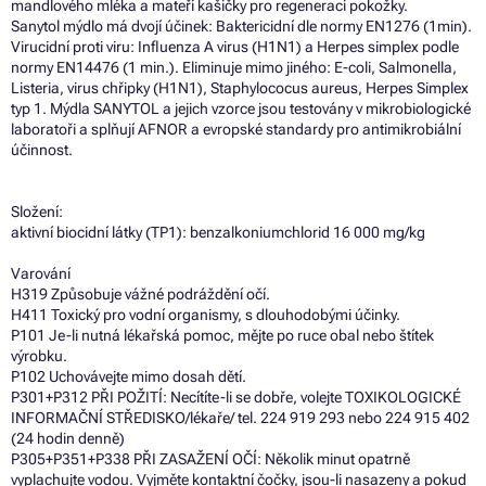
mandlového mléka a mateří kašičky pro regeneraci pokožky.
Sanytol mýdlo má dvojí účinek: Baktericidní dle normy EN1276 (1min).
Virucidní proti viru: Influenza A virus (H1N1) a Herpes simplex podle
normy EN14476 (1 min.). Eliminuje mimo jiného: E-coli, Salmonella,
Listeria, virus chřipky (H1N1), Staphylococus aureus, Herpes Simplex
typ 1. Mýdla SANYTOL a jejich vzorce jsou testovány v mikrobiologické
laboratoři a splňují AFNOR a evropské standardy pro antimikrobiální
účinnost.
Složení:
aktivní biocidní látky (TP1): benzalkoniumchlorid 16 000 mg/kg
Varování
H319 Způsobuje vážné podráždění očí.
H411 Toxický pro vodní organismy, s dlouhodobými účinky.
P101 Je-li nutná lékařská pomoc, mějte po ruce obal nebo štítek
výrobku.
P102 Uchovávejte mimo dosah dětí.
P301+P312 PŘI POŽITÍ: Necítíte-li se dobře, volejte TOXIKOLOGICKÉ
INFORMAČNÍ STŘEDISKO/lékaře/ tel. 224 919 293 nebo 224 915 402
(24 hodin denně)
P305+P351+P338 PŘI ZASAŽENÍ OČÍ: Několik minut opatrně
vyplachujte vodou. Vyjměte kontaktní čočky, jsou-li nasazeny a pokud