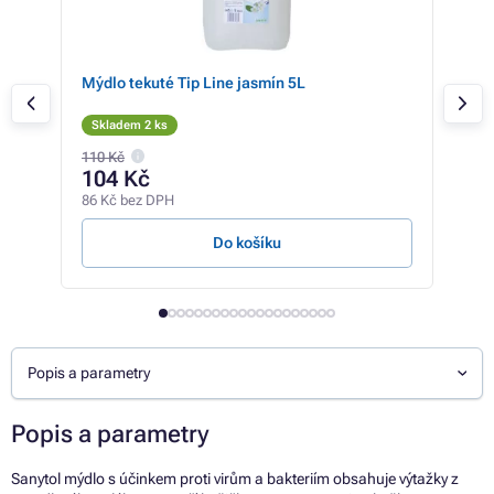
Mýdlo tekuté Tip Line jasmín 5L
Mýd
Skladem 2 ks
Sk
110 Kč
104 Kč
47
86 Kč bez DPH
39 K
Do košíku
Popis a parametry
Popis a parametry
Sanytol mýdlo s účinkem proti virům a bakteriím obsahuje výtažky z