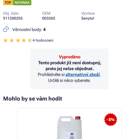
TOP
NOVINKA
Obj. číslo
OEM
Výrobce
511200255
003265
Sanytol
Věrnostní body:
4
4 hodnocení
Vyprodáno
Tento produkt již není dostupný,
proto jej nelze objednat.
Prohlédněte si
alternativní zboží
.
Určitě si něco vyberete.
Mohlo by se vám hodit
- 5%