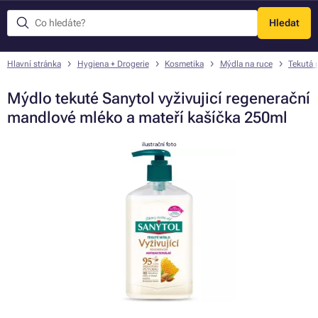
Hledat
Menu
Hlavní stránka
Hygiena + Drogerie
Kosmetika
Mýdla na ruce
Tekutá 
Mýdlo tekuté Sanytol vyživujicí regenerační
mandlové mléko a mateří kašíčka 250ml
ilustrační foto