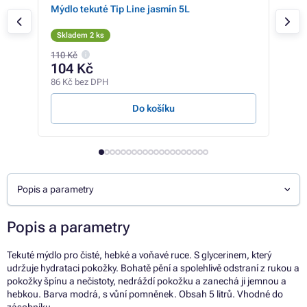
Mýdlo tekuté Tip Line jasmín 5L
Mýd
Skladem 2 ks
Sk
110 Kč
104 Kč
47
86 Kč bez DPH
39 K
Do košíku
Popis a parametry
Popis a parametry
Tekuté mýdlo pro čisté, hebké a voňavé ruce. S glycerinem, který
udržuje hydrataci pokožky. Bohatě pění a spolehlivě odstraní z rukou a
pokožky špínu a nečistoty, nedráždí pokožku a zanechá ji jemnou a
hebkou. Barva modrá, s vůní pomněnek. Obsah 5 litrů. Vhodné do
zásobníku.