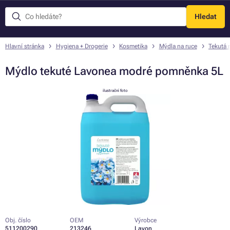
Hledat
Menu
Hlavní stránka
Hygiena + Drogerie
Kosmetika
Mýdla na ruce
Tekutá 
Mýdlo tekuté Lavonea modré pomněnka 5L
ilustrační foto
Obj. číslo
OEM
Výrobce
511200290
213246
Lavon