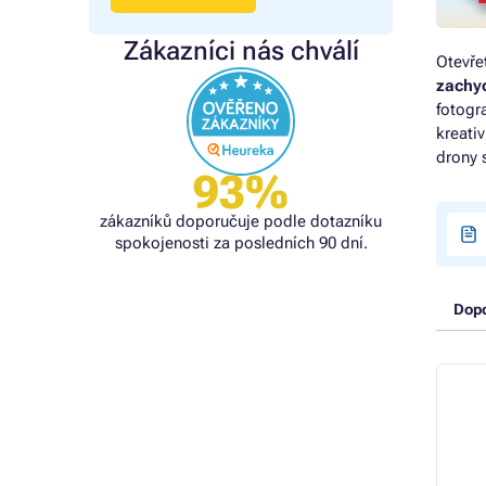
Zákazníci nás chválí
Otevře
zachyc
fotogr
kreati
drony 
93%
zákazníků doporučuje podle dotazníku
spokojenosti za posledních 90 dní.
Dop