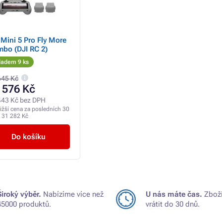
 Mini 5 Pro Fly More
bo (DJI RC 2)
ladem 9 ks
645 Kč
 576 Kč
443 Kč bez DPH
ižší cena za posledních 30
:
31 282 Kč
Do košíku
Široký výběr.
Nabízíme více než
U nás máte čas.
Zboží
45000 produktů.
vrátit do 30 dnů.