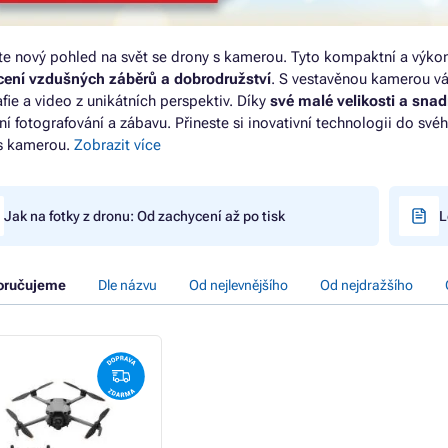
te nový pohled na svět se drony s kamerou. Tyto kompaktní a výkon
ení vzdušných záběrů a dobrodružství
. S vestavěnou kamerou vá
afie a video z unikátních perspektiv. Díky
své malé velikosti a snad
vní fotografování a zábavu. Přineste si inovativní technologii do sv
s kamerou.
Zobrazit více
Jak na fotky z dronu: Od zachycení až po tisk
L
oručujeme
Dle názvu
Od nejlevnějšího
Od nejdražšího