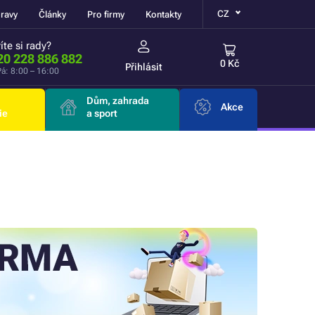
CZ
ravy
Články
Pro firmy
Kontakty
íte si rady?
20 228 886 882
0 Kč
Přihlásit
á: 8:00 – 16:00
Dům, zahrada
Akce
ie
a sport