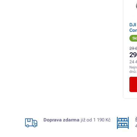
DJI
Com
Sk
29 
29
24 
Nejn
dnů
Doprava zdarma
již od 1 190 Kč