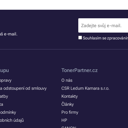
š e-mail.
Souhlasím se zpracován
kupu
TonerPartner.cz
opravy
O nás
a odstoupení od smlouvy
CSR Ledum Kamara s.r.o.
latby
Kontakty
ta
Články
podmínky
Pro firmy
obních údajů
HP