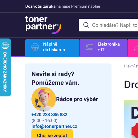
Doživotní záruka
na naše Premium náplně
Náplně
Elektronika
do tiskáren
+ IT
Hlavní s
Nevíte si rady?
Dr
Pomůžeme vám.
Rádce pro výběr
+420 228 886 882
(8:00 - 16:00)
info@tonerpartner.cz
Chci se zeptat