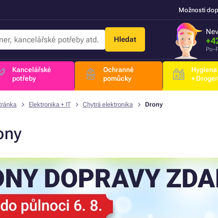
Možnosti dop
Nev
Hledat
+4
Po–P
Kancelářské
Ochranné
Hygiena
potřeby
pomůcky
+ Droger
tránka
Elektronika + IT
Chytrá elektronika
Drony
ony