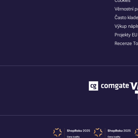
Cookies
Věrnostní 
Často klad
Výkup nápln
Projekty EU
Recenze To