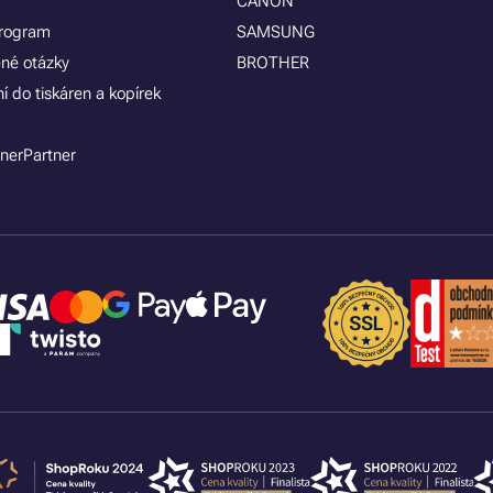
CANON
program
SAMSUNG
ené otázky
BROTHER
í do tiskáren a kopírek
nerPartner