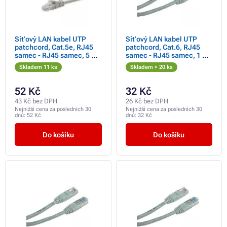
Síťový LAN kabel UTP
Síťový LAN kabel UTP
patchcord, Cat.5e, RJ45
patchcord, Cat.6, RJ45
samec - RJ45 samec, 5 m,
samec - RJ45 samec, 1 m,
nestíněný, šedý, čistá
nestíněný, šedý, economy
Skladem 11 ks
Skladem > 20 ks
měď, economy,
DOPRODEJ
52 Kč
32 Kč
43 Kč bez DPH
26 Kč bez DPH
Nejnižší cena za posledních 30
Nejnižší cena za posledních 30
dnů:
52 Kč
dnů:
32 Kč
Do košíku
Do košíku