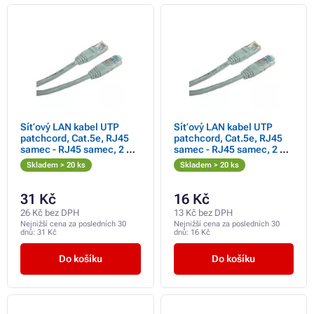
Síťový LAN kabel UTP
Síťový LAN kabel UTP
patchcord, Cat.5e, RJ45
patchcord, Cat.5e, RJ45
samec - RJ45 samec, 2 m,
samec - RJ45 samec, 2 m,
nestíněný, šedý, Logo
nestíněný, šedý, economy,
Skladem > 20 ks
Skladem > 20 ks
blistr, DOPRODEJ
DOPRODEJ
31 Kč
16 Kč
26 Kč bez DPH
13 Kč bez DPH
Nejnižší cena za posledních 30
Nejnižší cena za posledních 30
dnů:
31 Kč
dnů:
16 Kč
Do košíku
Do košíku