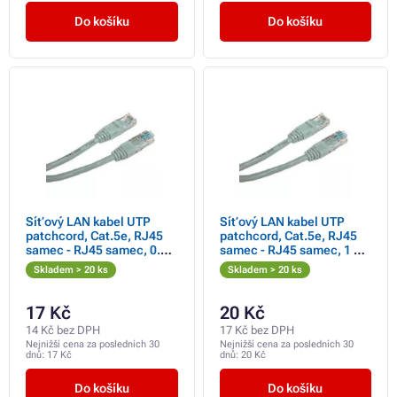
Do košíku
Do košíku
Síťový LAN kabel UTP
Síťový LAN kabel UTP
patchcord, Cat.5e, RJ45
patchcord, Cat.5e, RJ45
samec - RJ45 samec, 0.5
samec - RJ45 samec, 1 m,
m, nestíněný, šedý,
nestíněný, šedý, Logo
Skladem > 20 ks
Skladem > 20 ks
economy, DOPRODEJ
LOGO bag, DOPRODEJ
17 Kč
20 Kč
14 Kč bez DPH
17 Kč bez DPH
Nejnižší cena za posledních 30
Nejnižší cena za posledních 30
dnů:
17 Kč
dnů:
20 Kč
Do košíku
Do košíku