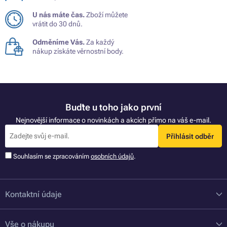
U nás máte čas.
Zboží můžete
vrátit do 30 dnů.
Odměníme Vás.
Za každý
nákup získáte věrnostní body.
Buďte u toho jako první
Nejnovější informace o novinkách a akcích přímo na váš e-mail.
Přihlásit odběr
Souhlasím se zpracováním
osobních údajů
.
Kontaktní údaje
Vše o nákupu