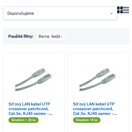
Doporučujeme
Použité filtry:
Barva: šedá
Síťový LAN kabel UTP
Síťový LAN kabel UTP
crossover patchcord,
crossover patchcord,
Cat.5e, RJ45 samec -
Cat.5e, RJ45 samec -
RJ45 samec, 2 m,
RJ45 samec, 3 m,
Skladem > 20 ks
Skladem 19 ks
nestíněný, křížený, šedý, k
nestíněný, křížený, šedý, k
propojení 2 PC, econom
propojení 2 PC, Logo b