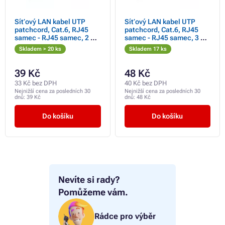
Síťový LAN kabel UTP
Síťový LAN kabel UTP
patchcord, Cat.6, RJ45
patchcord, Cat.6, RJ45
samec - RJ45 samec, 2 m,
samec - RJ45 samec, 3 m,
nestíněný, šedý, economy,
nestíněný, šedý, economy,
Skladem > 20 ks
Skladem 17 ks
DOPRODEJ
DOPRODEJ
39 Kč
48 Kč
33 Kč bez DPH
40 Kč bez DPH
Nejnižší cena za posledních 30
Nejnižší cena za posledních 30
dnů:
39 Kč
dnů:
48 Kč
Do košíku
Do košíku
Nevíte si rady?
Pomůžeme vám.
Rádce pro výběr