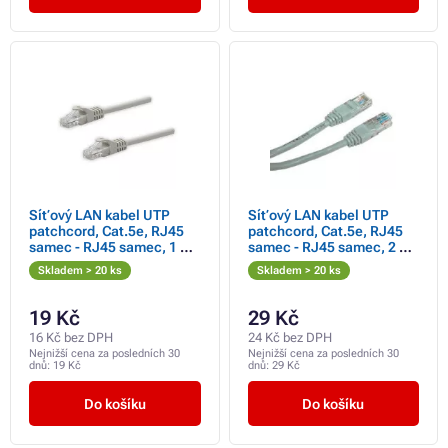
Síťový LAN kabel UTP
Síťový LAN kabel UTP
patchcord, Cat.5e, RJ45
patchcord, Cat.5e, RJ45
samec - RJ45 samec, 1 m,
samec - RJ45 samec, 2 m,
nestíněný, šedý, čistá
nestíněný, šedý, Logo
Skladem > 20 ks
Skladem > 20 ks
měď, economy,
LOGO bag
DOPRODEJ
19 Kč
29 Kč
16 Kč bez DPH
24 Kč bez DPH
Nejnižší cena za posledních 30
Nejnižší cena za posledních 30
dnů:
19 Kč
dnů:
29 Kč
Do košíku
Do košíku