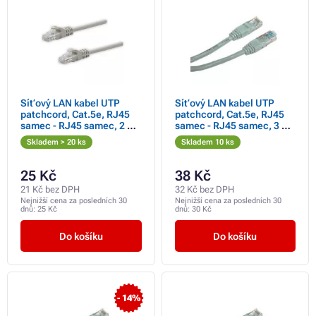
Síťový LAN kabel UTP
Síťový LAN kabel UTP
patchcord, Cat.5e, RJ45
patchcord, Cat.5e, RJ45
samec - RJ45 samec, 2 m,
samec - RJ45 samec, 3 m,
nestíněný, šedý, čistá
nestíněný, šedý, economy
Skladem > 20 ks
Skladem 10 ks
měď, economy,
DOPRODEJ
25 Kč
38 Kč
21 Kč bez DPH
32 Kč bez DPH
Nejnižší cena za posledních 30
Nejnižší cena za posledních 30
dnů:
25 Kč
dnů:
30 Kč
Do košíku
Do košíku
- 14%