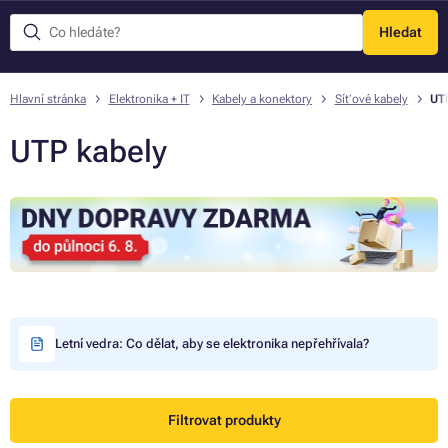
Hledat
Menu
Hlavní stránka
Elektronika + IT
Kabely a konektory
Síťové kabely
UT
UTP kabely
Letní vedra: Co dělat, aby se elektronika nepřehřívala?
Filtrovat produkty