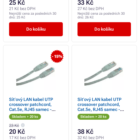
25 Kč
33 Kč
21 Kč bez DPH
27 Kč bez DPH
Nejnižší cena za posledních 30
Nejnižší cena za posledních 30
dnů:
25 Kč
dnů:
26 Kč
Do košíku
Do košíku
- 15%
Síťový LAN kabel UTP
Síťový LAN kabel UTP
crossover patchcord,
crossover patchcord,
Cat.5e, RJ45 samec -
Cat.5e, RJ45 samec -
RJ45 samec, 3 m,
RJ45 samec, 5 m,
Skladem > 20 ks
Skladem > 20 ks
nestíněný, křížený, šedý, k
nestíněný, křížený, šedý, k
propojení 2 PC, econom
propojení 2 PC, econom
23 Kč
20 Kč
38 Kč
17 Kč bez DPH
32 Kč bez DPH