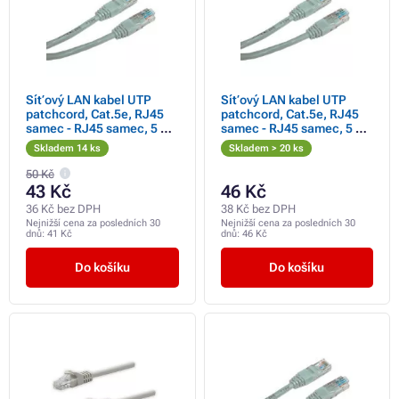
Síťový LAN kabel UTP
Síťový LAN kabel UTP
patchcord, Cat.5e, RJ45
patchcord, Cat.5e, RJ45
samec - RJ45 samec, 5 m,
samec - RJ45 samec, 5 m,
nestíněný, šedý, Logo
nestíněný, šedý, economy
Skladem 14 ks
Skladem > 20 ks
blistr
50 Kč
43 Kč
46 Kč
36 Kč bez DPH
38 Kč bez DPH
Nejnižší cena za posledních 30
Nejnižší cena za posledních 30
dnů:
41 Kč
dnů:
46 Kč
Do košíku
Do košíku