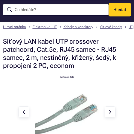
Hledat
Menu
Hlavní stránka
Elektronika + IT
Kabely a konektory
Síťové kabely
UTP
Síťový LAN kabel UTP crossover
patchcord, Cat.5e, RJ45 samec - RJ45
samec, 2 m, nestíněný, křížený, šedý, k
propojení 2 PC, econom
ilustrační foto