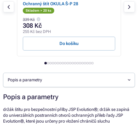
Ochranný štít OKULA Š-P 28
Och
Skladem > 20 ks
Skl
339 Kč
369 
308 Kč
33
255 Kč bez DPH
274 
Do košíku
Popis a parametry
Popis a parametry
držák štítu pro bezpečnostní přilby JSP Evolution®; držák se zapíná
do univerzálních postranních otvorů ochranných přileb řady JSP
Evolution®, které jsou určeny pro vložení chráničů sluchu