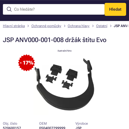
Hledat
Menu
Hlavní stránka
Ochranné pomůcky
Ochrana hlavy
Ostatní
JSP ANV0
JSP ANV000-001-008 držák štítu Evo
ilustrační foto
- 17%
Obj. číslo
OEM
Výrobce
520600157
0504007299999
JSP