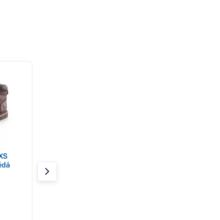
XS
Obuv kotníková CXS
Obuv kotníková C
ědá
STONE APATIT WINTER
TEX MONT BLANC
S3, zimní, černá
hnědá
Skladem
Skladem
od 250 Kč
1 352 Kč