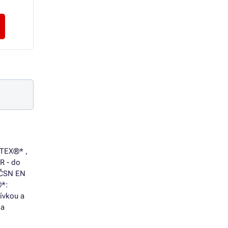
od 206 Kč bez DPH
1 117 Kč bez DPH
Zvolit variantu
Zvolit variantu
-TEX®* ,
R - do
: ČSN EN
®*:
ívkou a
 a