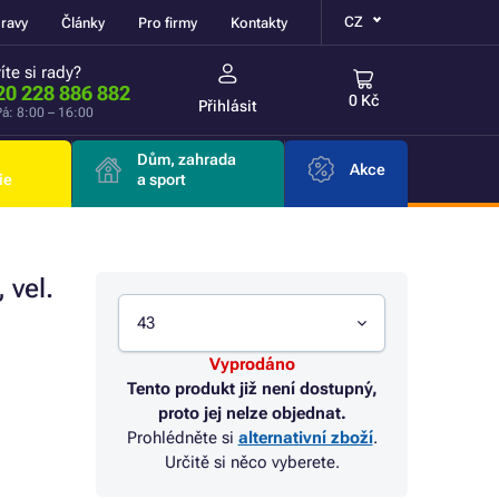
CZ
ravy
Články
Pro firmy
Kontakty
íte si rady?
20 228 886 882
0 Kč
Přihlásit
á: 8:00 – 16:00
Dům, zahrada
Akce
ie
a sport
 vel.
43
Vyprodáno
Tento produkt již není dostupný,
proto jej nelze objednat.
Prohlédněte si
alternativní zboží
.
Určitě si něco vyberete.