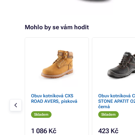
Mohlo by se vám hodit
RC
Obuv kotníková CXS
Obuv kotníková 
ROAD AVERS, písková
STONE APATIT O2
černá
Skladem
Skladem
1 086 Kč
423 Kč