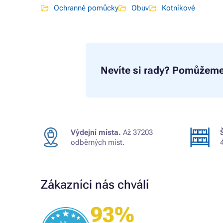
Ochranné pomůcky
Obuv
Kotníkové
Nevíte si rady?
Pomůžeme
Výdejní místa.
Až 37203
odběrných míst.
Zákazníci nás chválí
93%
Ověřený zákazník
skvělá nabídka, rychlé vyřízení