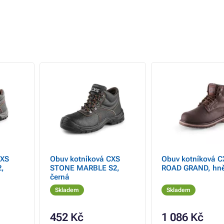
CXS
Obuv kotníková CXS
Obuv kotníková C
,
STONE MARBLE S2,
ROAD GRAND, hn
černá
Skladem
Skladem
452 Kč
1 086 Kč