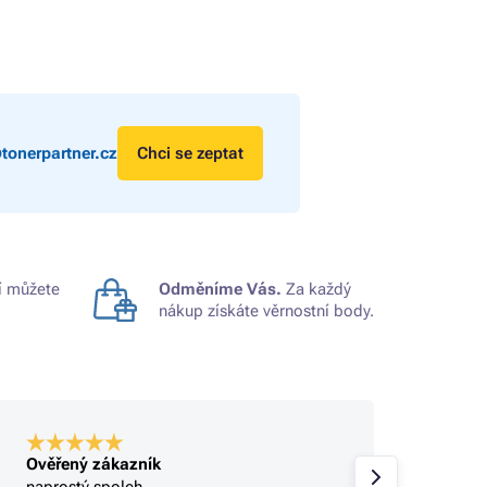
tonerpartner.cz
Chci se zeptat
 můžete
Odměníme Vás.
Za každý
nákup získáte věrnostní body.
Ověřený zákazník
Ověře
naprostý spoleh