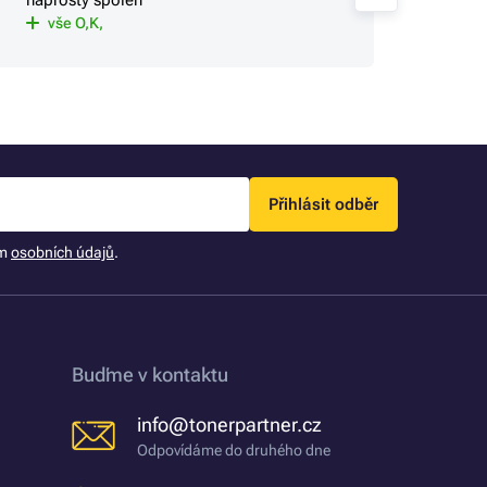
OK
vše O,K,
Přihlásit odběr
ím
osobních údajů
.
Buďme v kontaktu
info@tonerpartner.cz
Odpovídáme do druhého dne