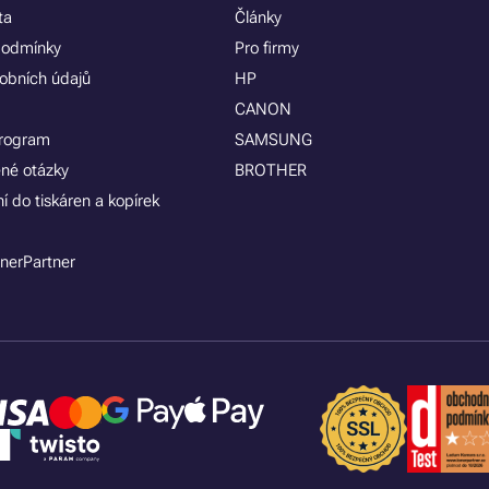
ta
Články
podmínky
Pro firmy
obních údajů
HP
CANON
program
SAMSUNG
ené otázky
BROTHER
í do tiskáren a kopírek
nerPartner