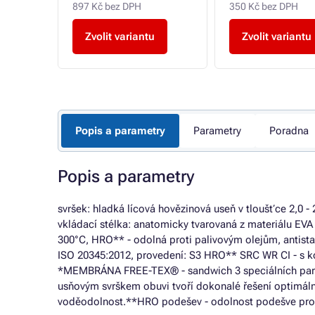
897 Kč bez DPH
350 Kč bez DPH
Zvolit variantu
Zvolit variantu
Popis a parametry
Parametry
Poradna
Popis a parametry
svršek: hladká lícová hovězinová useň v tloušťce 2,
vkládací stélka: anatomicky tvarovaná z materiálu EVA
300°C, HRO** - odolná proti palivovým olejům, antistat
ISO 20345:2012, provedení: S3 HRO** SRC WR CI - s k
*MEMBRÁNA FREE-TEX® - sandwich 3 speciálních parop
usňovým svrškem obuvi tvoří dokonalé řešení optimální
voděodolnost.**HRO podešev - odolnost podešve prot