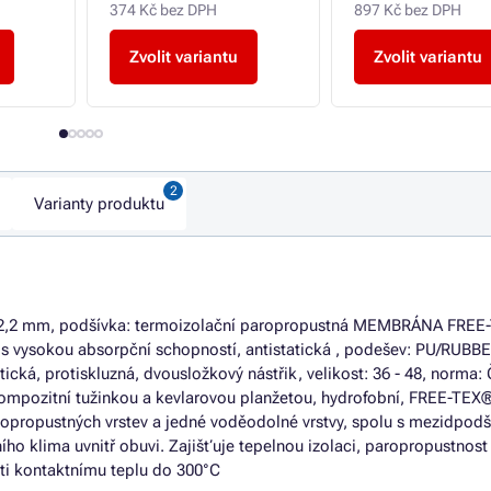
374 Kč bez DPH
897 Kč bez DPH
Zvolit variantu
Zvolit variantu
Varianty produktu
0 - 2,2 mm, podšívka: termoizolační paropropustná MEMBRÁNA FREE
 s vysokou absorpční schopností, antistatická , podešev: PU/RUBBE
ická, protiskluzná, dvousložkový nástřik, velikost: 36 - 48, norma
ompozitní tužinkou a kevlarovou planžetou, hydrofobní, FREE-TEX
ropustných vrstev a jedné voděodolné vrstvy, spolu s mezidpodš
ho klima uvnitř obuvi. Zajišťuje tepelnou izolaci, paropropustnost
i kontaktnímu teplu do 300°C