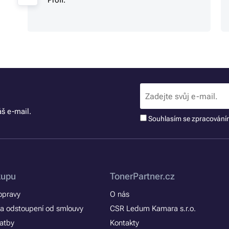
š e-mail.
Souhlasím se zpracován
kupu
TonerPartner.cz
opravy
O nás
a odstoupení od smlouvy
CSR Ledum Kamara s.r.o.
latby
Kontakty