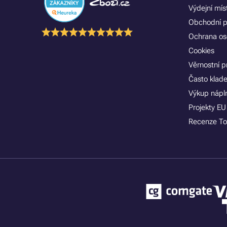
Výdejní mís
Obchodní 
Ochrana os
Cookies
Věrnostní 
Často klad
Výkup nápln
Projekty EU
Recenze To