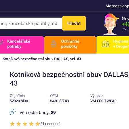
Možnosti dop
Nev
Hledat
+4
Po–P
Kancelářské
Ochranné
Hygiena
potřeby
pomůcky
+ Droger
Kotníková bezpečnostní obuv DALLAS, vel. 43
Kotníková bezpečnostní obuv DALLAS,
43
Obj. číslo
OEM
Výrobce
520207430
5430-S3-43
VM FOOTWEAR
Věrnostní body:
89
2 hodnocení