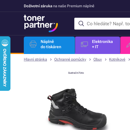
Doživotní záruka
na naše Premium náplně
Náplně
Elektronika
do tiskáren
+ IT
Hlavní stránka
Ochranné pomůcky
Obuv
Kotníkové
ilustrační foto