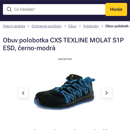
Hledat
Menu
Hlavní stránka
Ochranné pomůcky
Obuv
Polobotky
Obuv polobotk
Obuv polobotka CXS TEXLINE MOLAT S1P
ESD, černo-modrá
ilustrační foto