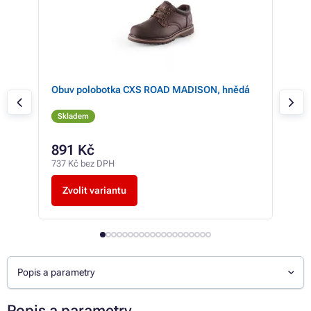
Obuv polobotka CXS ROAD MADISON, hnědá
Obu
Skladem
Sk
891 Kč
89
737 Kč bez DPH
737 
Zvolit variantu
Z
Popis a parametry
Popis a parametry