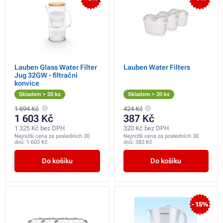
Lauben Glass Water Filter
Lauben Water Filters
Jug 32GW - filtrační
konvice
Skladem > 20 ks
Skladem > 20 ks
1 694 Kč
424 Kč
1 603 Kč
387 Kč
1 325 Kč bez DPH
320 Kč bez DPH
Nejnižší cena za posledních 30
Nejnižší cena za posledních 30
dnů:
1 603 Kč
dnů:
383 Kč
Do košíku
Do košíku
- 15%