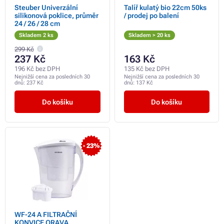
Steuber Univerzální
Talíř kulatý bio 22cm 50ks
silikonová poklice, průměr
/ prodej po balení
24 / 26 / 28 cm
Skladem 2 ks
Skladem > 20 ks
299 Kč
237 Kč
163 Kč
196 Kč bez DPH
135 Kč bez DPH
Nejnižší cena za posledních 30
Nejnižší cena za posledních 30
dnů:
237 Kč
dnů:
137 Kč
Do košíku
Do košíku
- 23%
WF-24 A FILTRAČNÍ
KONVICE ORAVA