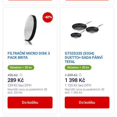
- 42%
FILTRAČNÍ MICRO DISK 3
G732S335 (S334)
PACK BRITA
DUETTO+ SADA PÁNVÍ
TEFAL
Skladem > 20 ks
Skladem > 20 ks
495 Kč
1 399 Kč
289 Kč
1 398 Kč
239 Kč bez DPH
1 155 Kč bez DPH
Nejnižší cena za posledních 30
Nejnižší cena za posledních 30
dnů:
253 Kč
dnů:
1 355 Kč
Do košíku
Do košíku