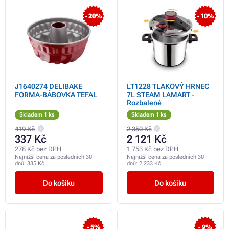
- 20%
- 10%
J1640274 DELIBAKE
LT1228 TLAKOVÝ HRNEC
FORMA-BÁBOVKA TEFAL
7L STEAM LAMART -
Rozbalené
Skladem 1 ks
Skladem 1 ks
419 Kč
2 350 Kč
337 Kč
2 121 Kč
278 Kč bez DPH
1 753 Kč bez DPH
Nejnižší cena za posledních 30
Nejnižší cena za posledních 30
dnů:
335 Kč
dnů:
2 233 Kč
Do košíku
Do košíku
- 5%
- 9%