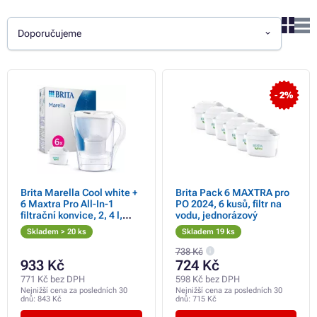
Doporučujeme
- 2%
Brita Marella Cool white +
Brita Pack 6 MAXTRA pro
6 Maxtra Pro All-In-1
PO 2024, 6 kusů, filtr na
filtrační konvice, 2, 4 l,
vodu, jednorázový
indikátor výměny filtru, 6x
Skladem > 20 ks
Skladem 19 ks
filtrační patrona
738 Kč
933 Kč
724 Kč
771 Kč bez DPH
598 Kč bez DPH
Nejnižší cena za posledních 30
Nejnižší cena za posledních 30
dnů:
843 Kč
dnů:
715 Kč