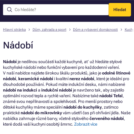
Hledat
Menu
Hlavní stránka
Dům, zahrada a sport
Dům a vybavení domácnosti
Kuchy
Nádobí
Nádobí
je nedílnou součástí každé kuchyně, ať už hledáte stylové
kuchyňské nádobí nebo funkční vybavení pro každodenní vaření.
V naší nabídce najdete širokou škálu produktů, jako je
odolné
litinové
nádobí
,
keramické nádobí
i kvalitní
nerez nádobí
, které je ideální pro
dlouhodobé používání. Pokud máte indukční desku, námi nabízené
nádobí na indukci
a
indukční nádobí
je navrženo tak, aby zajistilo
optimální rozvod tepla a rychlé vaření. Nabízíme také
nádobí Tefal
,
známé svou nepřilnavostí a spolehlivostí. Pro menší prostory nebo
dětské kuchyňky máme speciální
nádobí do kuchyňky
, zatímco
praktické
nádobí do mikrovlnky
vám ušetří čas při ohřívání jídla. Naše
nabídka zahrnuje různé barvy, včetně stylového
červeného nádobí
,
které dodá vaší kuchyni osobitý šmrnc.
Zobrazit více