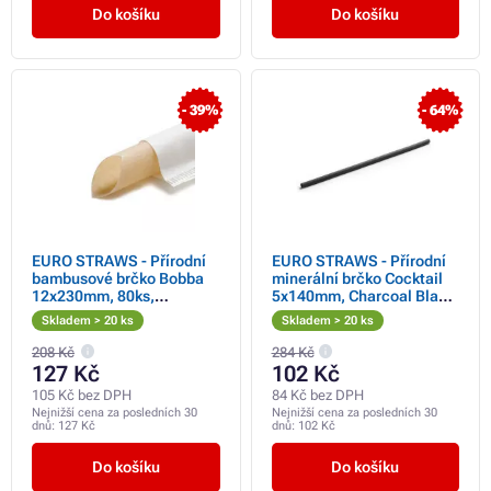
Do košíku
Do košíku
- 39%
- 64%
EURO STRAWS - Přírodní
EURO STRAWS - Přírodní
bambusové brčko Bobba
minerální brčko Cocktail
12x230mm, 80ks,
5x140mm, Charcoal Black,
jednotlivě balená
250ks
Skladem > 20 ks
Skladem > 20 ks
208 Kč
284 Kč
127 Kč
102 Kč
105 Kč bez DPH
84 Kč bez DPH
Nejnižší cena za posledních 30
Nejnižší cena za posledních 30
dnů:
127 Kč
dnů:
102 Kč
Do košíku
Do košíku