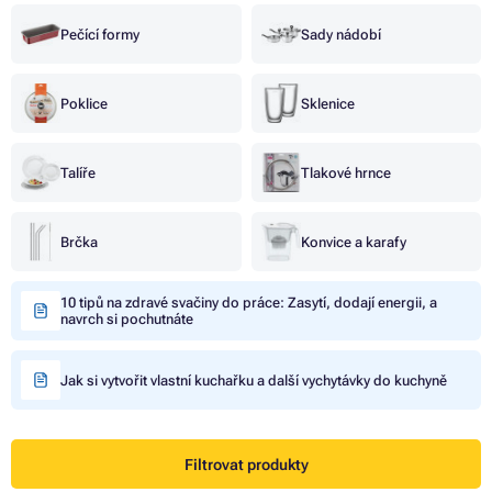
Pečící formy
Sady nádobí
Poklice
Sklenice
Talíře
Tlakové hrnce
Brčka
Konvice a karafy
10 tipů na zdravé svačiny do práce: Zasytí, dodají energii, a
navrch si pochutnáte
Jak si vytvořit vlastní kuchařku a další vychytávky do kuchyně
Filtrovat produkty