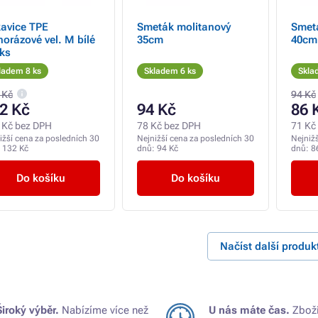
avice TPE
Smeták molitanový
Smet
norázové vel. M bílé
35cm
40cm
ks
ladem 8 ks
Skladem 6 ks
Skla
 Kč
94 Kč
2 Kč
94 Kč
86 
 Kč bez DPH
78 Kč bez DPH
71 Kč
ižší cena za posledních 30
Nejnižší cena za posledních 30
Nejniž
:
132 Kč
dnů:
94 Kč
dnů:
8
Do košíku
Do košíku
Načíst další produk
Široký výběr.
Nabízíme více než
U nás máte čas.
Zboží