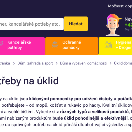
Možnosti dop
Nev
Hledat
+4
Po–P
Kancelářské
Ochranné
Hygiena
potřeby
pomůcky
+ Droger
tránka
Dům, zahrada a sport
Dům a vybavení domácnosti
Úklid dom
třeby na úklid
y na úklid jsou
klíčovými pomocníky pro udržení čistoty a pořád
o potřebujete – od mopů, košťat a rukavic po hadry. Kvalitní úklid
ní a rychlé čištění. Vyberte si
z různých typů a velikostí produktů
,
námi nabízeným produktům
bude úklid pohodlnější a efektivnější
, 
ice do správných potřeb na úklid přináší dlouhotrvající výsledky a s