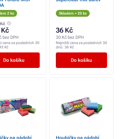
DA
dem 2 ks
Skladem > 20 ks
 Kč
 Kč
36 Kč
č bez DPH
30 Kč bez DPH
ší cena za posledních 30
Nejnižší cena za posledních 30
93 Kč
dnů:
36 Kč
Do košíku
Do košíku
ičky na nádobí
Houbičky na nádobí