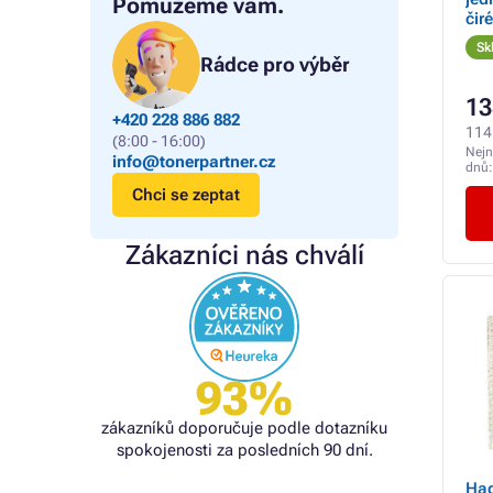
Pomůžeme vám.
čiré
Sk
Rádce pro výběr
13
+420 228 886 882
114
(8:00 - 16:00)
Nejn
info@tonerpartner.cz
dnů
Chci se zeptat
Zákazníci nás chválí
93%
zákazníků doporučuje podle dotazníku
spokojenosti za posledních 90 dní.
Had