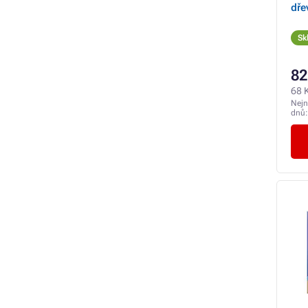
dře
Sk
82
68 
Nejn
dnů