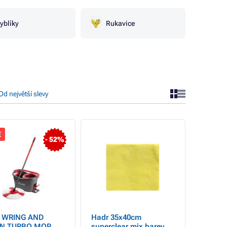
yblíky
Rukavice
Od největší slevy
E
- 52%
 WRING AND
Hadr 35x40cm
N TURBO MOP
superclear mix barev