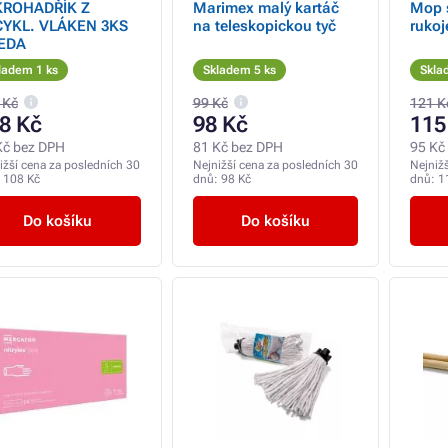
KROHADŘÍK Z
Marimex malý kartáč
Mop s
CYKL. VLÁKEN 3KS
na teleskopickou tyč
rukoj
LEDA
ladem 1 ks
Skladem 5 ks
Skla
 Kč
99 Kč
121 K
8 Kč
98 Kč
115
Kč bez DPH
81 Kč bez DPH
95 Kč
ižší cena za posledních 30
Nejnižší cena za posledních 30
Nejniž
:
108 Kč
dnů:
98 Kč
dnů:
1
Do košíku
Do košíku