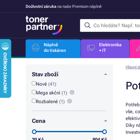
Doživotní záruka
na naše Premium náplně
Náplně
Elektronika
do tiskáren
+ IT
Hlavní s
Stav zboží
Po
Nové
(41)
Mega akční
(1)
Rozbalené
(1)
Potřeb
vše, c
efektiv
Cena
Díky 
Invest
20
Kč
804
Kč