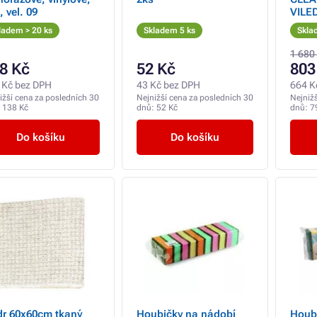
, vel. 09
VILE
ladem > 20 ks
Skladem 5 ks
Skla
1 680
8 Kč
52 Kč
803
 Kč bez DPH
43 Kč bez DPH
664 K
ižší cena za posledních 30
Nejnižší cena za posledních 30
Nejniž
:
138 Kč
dnů:
52 Kč
dnů:
7
Do košíku
Do košíku
r 60x60cm tkaný
Houbičky na nádobí
Houb