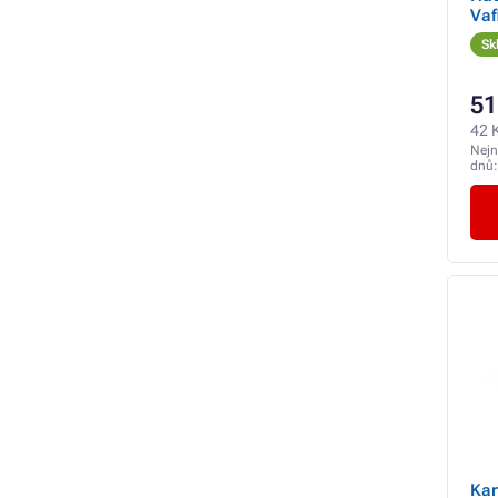
Vaf
Sk
51
42 
Nejn
dnů
Kar