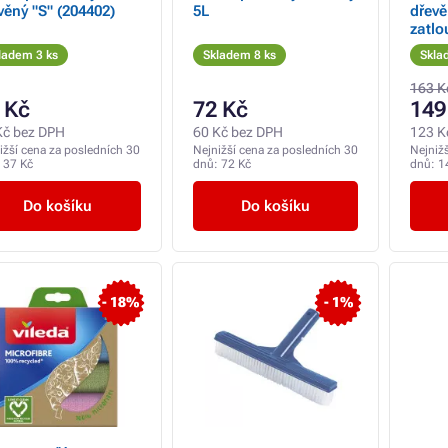
věný "S" (204402)
5L
dřevě
zatl
ladem 3 ks
Skladem 8 ks
Skla
163 K
 Kč
72 Kč
149
Kč bez DPH
60 Kč bez DPH
123 K
ižší cena za posledních 30
Nejnižší cena za posledních 30
Nejniž
:
37 Kč
dnů:
72 Kč
dnů:
1
Do košíku
Do košíku
- 18%
- 1%