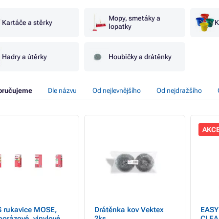
Mopy, smetáky a
Kartáče a stěrky
K
lopatky
Hadry a útěrky
Houbičky a drátěnky
oručujeme
Dle názvu
Od nejlevnějšího
Od nejdražšího
AKC
 rukavice MOSE,
Drátěnka kov Vektex
EASY
norázové, vinylové,
2ks
CLEA