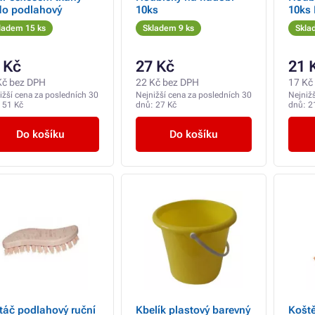
lo podlahový
10ks
10ks 
ladem 15 ks
Skladem 9 ks
Skla
 Kč
27 Kč
21 
Kč bez DPH
22 Kč bez DPH
17 Kč
ižší cena za posledních 30
Nejnižší cena za posledních 30
Nejniž
:
51 Kč
dnů:
27 Kč
dnů:
2
Do košíku
Do košíku
táč podlahový ruční
Kbelík plastový barevný
Koště