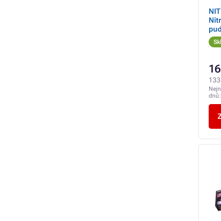
NIT
Nit
pud
Sk
16
133
Nejn
dnů
Z