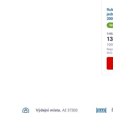
Ruk
jed
200
Sk
146
13
109
Nejn
dnů
Výdejní místa.
Až 37303