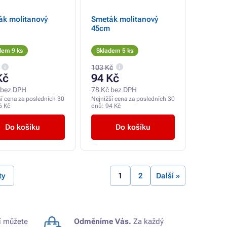
ák molitanový
Smeták molitanový
45cm
dem 9 ks
Skladem 5 ks
103 Kč
Kč
94 Kč
 bez DPH
78 Kč bez DPH
ší cena za posledních 30
Nejnižší cena za posledních 30
6 Kč
dnů:
94 Kč
Do košíku
Do košíku
ty
1
2
Další »
 můžete
Odměníme Vás.
Za každý