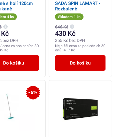
né s holí 120cm
SADA SPIN LAMART -
oukané
Rozbalené
dem 4 ks
Skladem 1 ks
č
646 Kč
 Kč
430 Kč
č bez DPH
355 Kč bez DPH
ší cena za posledních 30
Nejnižší cena za posledních 30
49 Kč
dnů:
417 Kč
Do košíku
Do košíku
- 5%