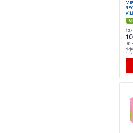
MI
RE
VI
Sk
133
10
90 
Nejn
dnů