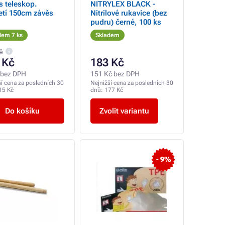
 teleskop.
NITRYLEX BLACK -
etí 150cm závěs
Nitrilové rukavice (bez
pudru) černé, 100 ks
dem 7 ks
Skladem
č
 Kč
183 Kč
 bez DPH
151 Kč bez DPH
ší cena za posledních 30
Nejnižší cena za posledních 30
15 Kč
dnů:
177 Kč
Do košíku
Zvolit variantu
- 9%