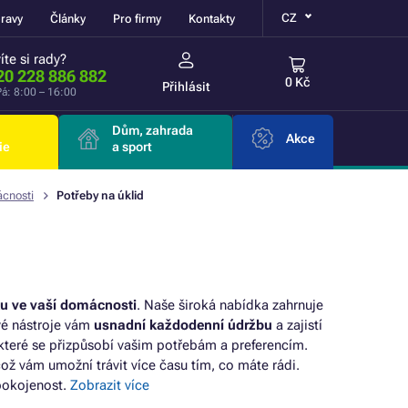
CZ
ravy
Články
Pro firmy
Kontakty
íte si rady?
20 228 886 882
0 Kč
Přihlásit
á: 8:00 – 16:00
Dům, zahrada
Akce
ie
a sport
ácnosti
Potřeby na úklid
ku ve vaší domácnosti
. Naše široká nabídka zahrnuje
ové nástroje vám
usnadní každodenní údržbu
a zajistí
 které se přizpůsobí vašim potřebám a preferencím.
což vám umožní trávit více času tím, co máte rádi.
pokojenost.
Zobrazit více