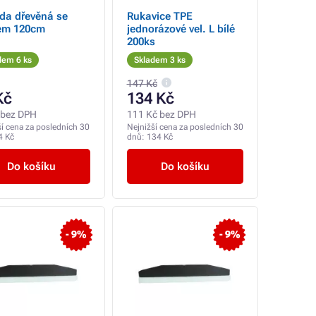
da dřevěná se
Rukavice TPE
tem 120cm
jednorázové vel. L bílé
200ks
dem 6 ks
Skladem 3 ks
147 Kč
Kč
134 Kč
 bez DPH
111 Kč bez DPH
ší cena za posledních 30
Nejnižší cena za posledních 30
4 Kč
dnů:
134 Kč
Do košíku
Do košíku
- 9%
- 9%