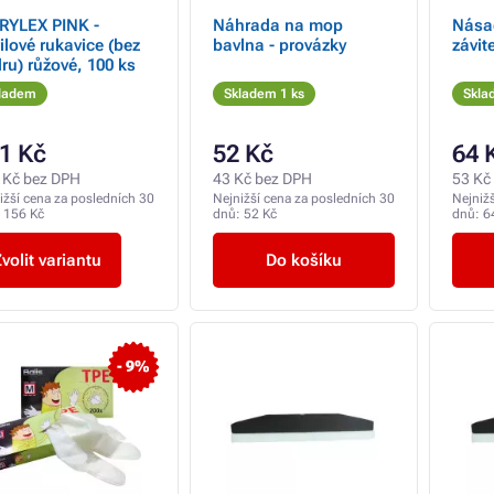
RYLEX PINK -
Náhrada na mop
Nása
rilové rukavice (bez
bavlna - provázky
závi
ru) růžové, 100 ks
ladem
Skladem 1 ks
Skla
1 Kč
52 Kč
64 
 Kč bez DPH
43 Kč bez DPH
53 Kč
ižší cena za posledních 30
Nejnižší cena za posledních 30
Nejniž
:
156 Kč
dnů:
52 Kč
dnů:
6
volit variantu
Do košíku
- 9%