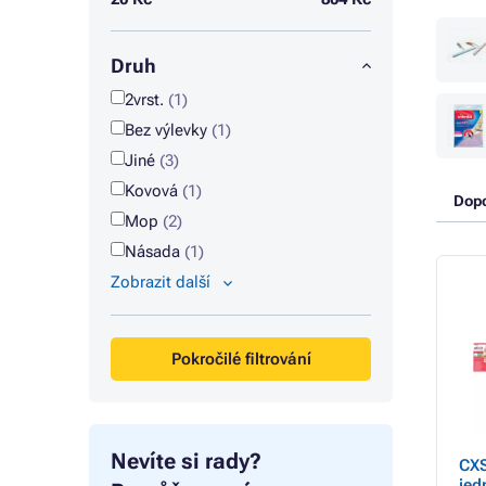
Druh
2vrst.
(1)
Bez výlevky
(1)
Jiné
(3)
Kovová
(1)
Dop
Mop
(2)
Násada
(1)
Zobrazit další
Pokročilé filtrování
Nevíte si rady?
CXS
jed