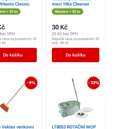
Niteola Classic
maxi 10ks Cleanex
dem > 20 ks
Skladem > 20 ks
Kč
30 Kč
 bez DPH
25 Kč bez DPH
ší cena za posledních 30
Nejnižší cena za posledních 30
1 Kč
dnů:
30 Kč
Do košíku
Do košíku
- 9%
- 33%
 Vektex venkovní
LT8053 ROTAČNÍ MOP