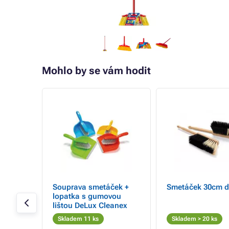
Mohlo by se vám hodit
- 9%
Souprava smetáček +
Smetáček 30cm d
L bílé
lopatka s gumovou
lištou DeLux Cleanex
Skladem 11 ks
Skladem > 20 ks