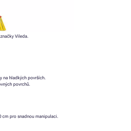
značky Vileda.
y na hladkých površích.
rovných povrchů.
0 cm pro snadnou manipulaci.