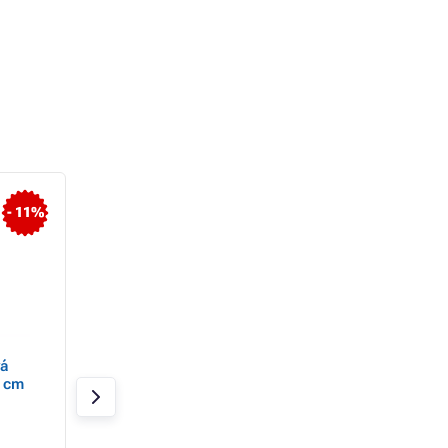
- 11%
- 9%
vá
Koště Vektex venkovní
Smeták molitanov
5 cm
dřevěné s holí 120cm
60cm
zatloukané
Skladem 4 ks
Skladem 3 ks