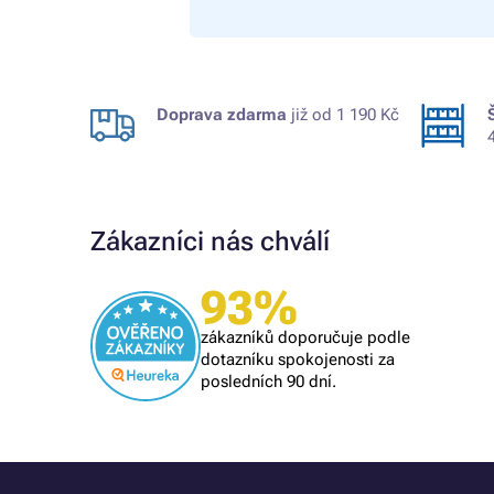
Doprava zdarma
již od 1 190 Kč
Zákazníci nás chválí
Ověřený zákazník
93%
i se
naprostý spoleh
 při další
vše O,K,
zákazníků doporučuje podle
dotazníku spokojenosti za
posledních 90 dní.