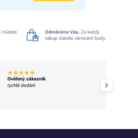
 můžete
Odměníme Vás.
Za každý
nákup získáte věrnostní body.
Ověřený zákazník
Ověře
rychlé dodání
rychlé
sbírají
objed