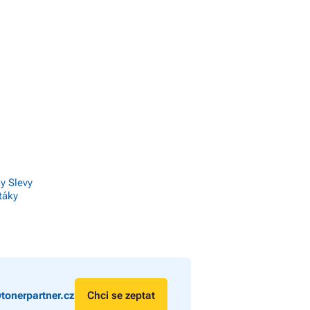
ay Slevy
táky
tonerpartner.cz
Chci se zeptat