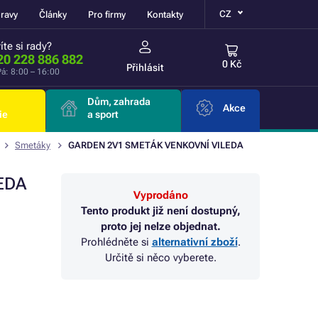
CZ
ravy
Články
Pro firmy
Kontakty
íte si rady?
20 228 886 882
0 Kč
Přihlásit
á: 8:00 – 16:00
Dům, zahrada
Akce
ie
a sport
Smetáky
GARDEN 2V1 SMETÁK VENKOVNÍ VILEDA
EDA
Vyprodáno
Tento produkt již není dostupný,
proto jej nelze objednat.
Prohlédněte si
alternativní zboží
.
Určitě si něco vyberete.