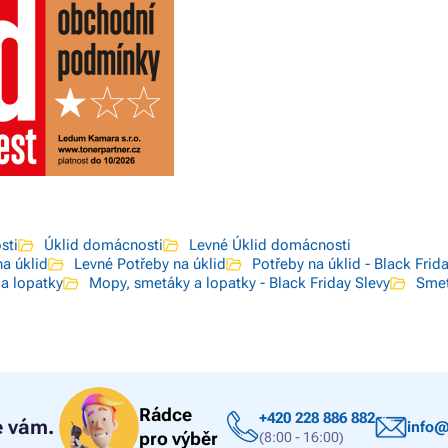
sti
Úklid domácnosti
Levné Úklid domácnosti
na úklid
Levné Potřeby na úklid
Potřeby na úklid - Black Frid
a lopatky
Mopy, smetáky a lopatky - Black Friday Slevy
Sme
Rádce
+420 228 886 882
 vám.
info@
pro výběr
(8:00 - 16:00)