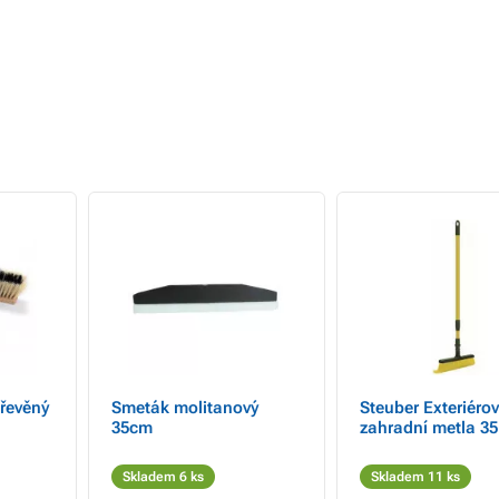
řevěný
Smeták molitanový
Steuber Exteriéro
35cm
zahradní metla 3
Skladem 6 ks
Skladem 11 ks