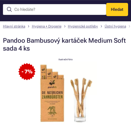
Hledat
Menu
Hlavní stránka
Hygiena + Drogerie
Hygienické potřeby
Ústní hygiena
Pandoo Bambusový kartáček Medium Soft
sada 4 ks
ilustrační foto
- 7%