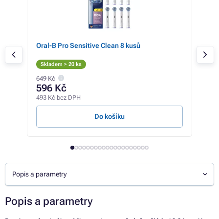
Oral-B Pro Sensitive Clean 8 kusů
Toal
160ú
Skladem > 20 ks
Sk
649 Kč
109 
596 Kč
10
493 Kč bez DPH
85 K
Do košíku
Popis a parametry
Popis a parametry