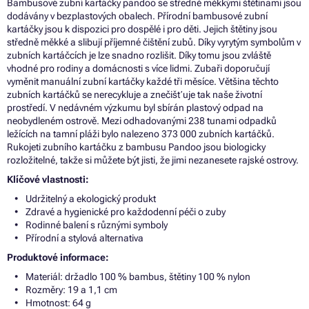
Bambusové zubní kartáčky pandoo se středně měkkými štětinami jsou
dodávány v bezplastových obalech. Přírodní bambusové zubní
kartáčky jsou k dispozici pro dospělé i pro děti. Jejich štětiny jsou
středně měkké a slibují příjemné čištění zubů. Díky vyrytým symbolům v
zubních kartáčcích je lze snadno rozlišit. Díky tomu jsou zvláště
vhodné pro rodiny a domácnosti s více lidmi. Zubaři doporučují
vyměnit manuální zubní kartáčky každé tři měsíce. Většina těchto
zubních kartáčků se nerecykluje a znečišťuje tak naše životní
prostředí. V nedávném výzkumu byl sbírán plastový odpad na
neobydleném ostrově. Mezi odhadovanými 238 tunami odpadků
ležících na tamní pláži bylo nalezeno 373 000 zubních kartáčků.
Rukojeti zubního kartáčku z bambusu Pandoo jsou biologicky
rozložitelné, takže si můžete být jisti, že jimi nezanesete rajské ostrovy.
Klíčové vlastnosti:
Udržitelný a ekologický produkt
Zdravé a hygienické pro každodenní péči o zuby
Rodinné balení s různými symboly
Přírodní a stylová alternativa
Produktové informace:
Materiál: držadlo 100 % bambus, štětiny 100 % nylon
Rozměry: 19 a 1,1 cm
Hmotnost: 64 g