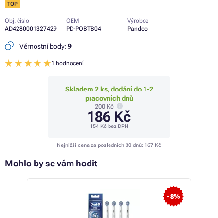
TOP
Obj. číslo
OEM
Výrobce
AD4280001327429
PD-POBTB04
Pandoo
Věrnostní body:
9
1 hodnocení
Skladem 2 ks, dodání do 1-2
pracovních dnů
200 Kč
186 Kč
154 Kč
bez DPH
Nejnižší cena za posledních 30 dnů:
167 Kč
Mohlo by se vám hodit
 27%
- 8%