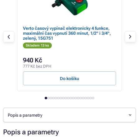
 2
Verto časový vypínač elektronicky 4 funkce,
Ver
maximální čas vypnutí 360 minut, 1/2" i 3/4",
vypn
zelený, 15G751
DO
Skladem 13 ks
Sk
940 Kč
18
777 Kč bez DPH
155 
Do košíku
Popis a parametry
Popis a parametry