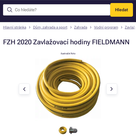
Hledat
Menu
Hlavní stránka
Dům, zahrada a sport
Zahrada
Vodní program
Zavlaž
FZH 2020 Zavlažovací hodiny FIELDMANN
ilustrační foto