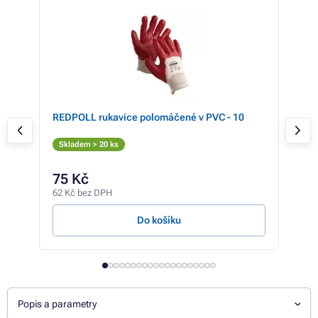
-
REDPOLL rukavice polomáčené v PVC - 10
SAB
Skladem > 20 ks
Skl
75 Kč
90
62 Kč bez DPH
75 K
Do košíku
Popis a parametry