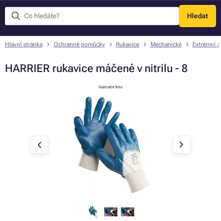
Hledat
Menu
Hlavní stránka
Ochranné pomůcky
Rukavice
Mechanické
Extrémní z
HARRIER rukavice máčené v nitrilu - 8
ilustrační foto