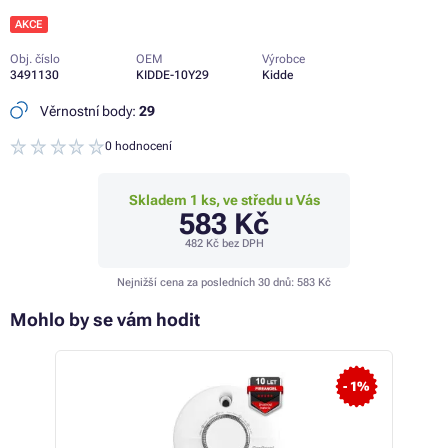
AKCE
Obj. číslo
OEM
Výrobce
3491130
KIDDE-10Y29
Kidde
Věrnostní body:
29
0 hodnocení
Skladem 1 ks, ve středu u Vás
583 Kč
482 Kč
bez DPH
Nejnižší cena za posledních 30 dnů:
583 Kč
Mohlo by se vám hodit
 12%
- 1%