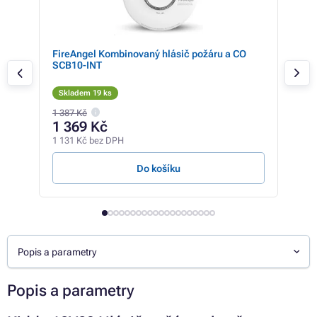
-
FireAngel Kombinovaný hlásič požáru a CO
Fir
SCB10-INT
Skladem 19 ks
Sk
1 387 Kč
1 369 Kč
43
1 131 Kč bez DPH
355 
Do košíku
Popis a parametry
Popis a parametry