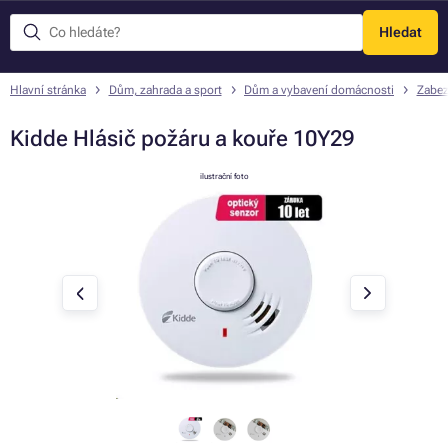
Hledat
Menu
Hlavní stránka
Dům, zahrada a sport
Dům a vybavení domácnosti
Zabe
Kidde Hlásič požáru a kouře 10Y29
ilustrační foto