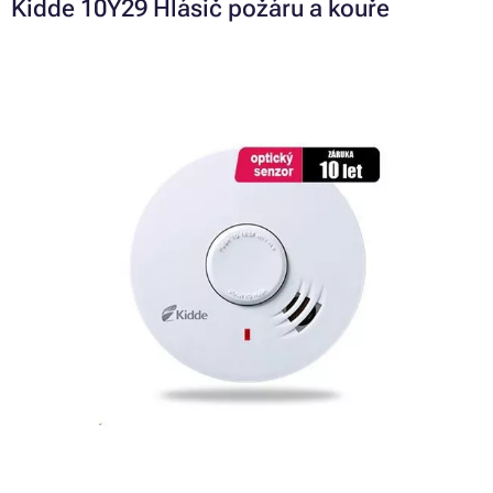
Kidde 10Y29 Hlásič požáru a kouře