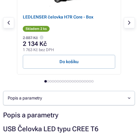
LEDLENSER čelovka H7R Core - Box
Led
Skladem 2 ks
Sk
2 887 Kč
6 28
2 134 Kč
4 
1 763 Kč bez DPH
3 83
Do košíku
Popis a parametry
Popis a parametry
USB Čelovka LED typu CREE T6