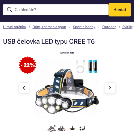
Hledat
Menu
Hlavní stránka
Dům, zahrada a sport
Sport a hobby
Outdoor
Svítiln
USB čelovka LED typu CREE T6
ilustrační foto
- 22%