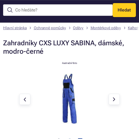
Hledat
Menu
Hlavní stránka
Ochranné pomůcky
Oděvy
Montérkové oděvy
Kalhot
Zahradníky CXS LUXY SABINA, dámské,
modro-černé
ilustrační foto