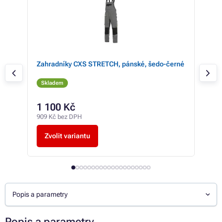
Zahradníky CXS STRETCH, pánské, šedo-černé
Kal
čer
Skladem
Sk
1 100 Kč
od
909 Kč bez DPH
od 3
Zvolit variantu
Z
Popis a parametry
Popis a parametry