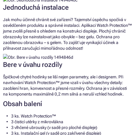
Jednoduchá instalace
Jak mohu účinně chránit své zařízení? Tajemství úspěchu spočívá v
osvědčeném produktu a správné instalaci. Aplikaci Watch Protection™
jsme zvolili přesně s ohledem na konstrukci displeje. Plochý chránič
obrazovky lze nainstalovat jako obvykle – bez gelu. Ochrana pro
zaoblenou obrazovku – s gelem. To zajišťuje vynikající účinek a
přilnavost zaručující mimořádnou odolnost!
Bere v úvahu rozdíly
Špičkové chytré hodinky se liší nejen parametry, ale i designem. Při
navrhování Watch Protection™ jsme vzali v úvahu všechny detaily:
zaoblení hran, konvexnost a přesné rozměry. Ochrana je v závislosti
na komponentu maximálně 0,2 mm silná a neruší vzhled hodinek.
Obsah balení
3 ks. Watch Protection™
3 čisticí utěrky z mikrovlákna
3 vlhčené ubrousky (v sadě pro ploché displeje)
3 ks. Instalační gel (v sadě pro zakřivené displeje)