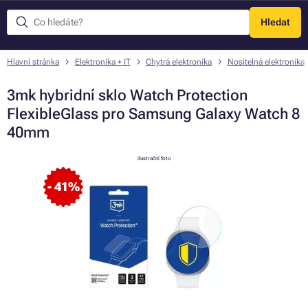
Hledat
Menu
Hlavní stránka
Elektronika + IT
Chytrá elektronika
Nositelná elektronika
3mk hybridní sklo Watch Protection
FlexibleGlass pro Samsung Galaxy Watch 8
40mm
ilustrační foto
- 41%