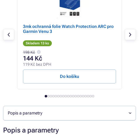
o
3mk ochranná folie Watch Protection ARC pro
3mk
Garmin Venu 3
105
Skladem 13 ks
Sk
198 Kč
198 
144 Kč
13
119 Kč bez DPH
111 
Do košíku
Popis a parametry
Popis a parametry