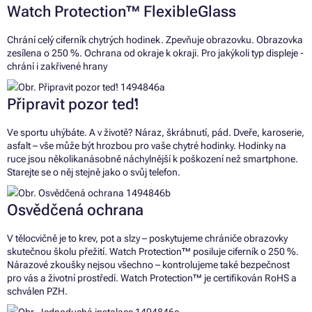
Watch Protection™ FlexibleGlass
Chrání celý ciferník chytrých hodinek. Zpevňuje obrazovku. Obrazovka
zesílena o 250 %. Ochrana od okraje k okraji. Pro jakýkoli typ displeje -
chrání i zakřivené hrany
Připravit pozor teď!
Ve sportu uhýbáte. A v životě? Náraz, škrábnutí, pád. Dveře, karoserie,
asfalt – vše může být hrozbou pro vaše chytré hodinky. Hodinky na
ruce jsou několikanásobně náchylnější k poškození než smartphone.
Starejte se o něj stejně jako o svůj telefon.
Osvědčená ochrana
V tělocvičně je to krev, pot a slzy – poskytujeme chrániče obrazovky
skutečnou školu přežití. Watch Protection™ posiluje ciferník o 250 %.
Nárazové zkoušky nejsou všechno – kontrolujeme také bezpečnost
pro vás a životní prostředí. Watch Protection™ je certifikován RoHS a
schválen PZH.