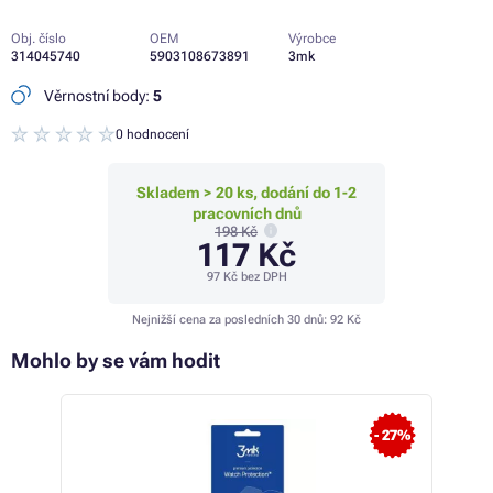
Obj. číslo
OEM
Výrobce
314045740
5903108673891
3mk
Věrnostní body:
5
0 hodnocení
Skladem > 20 ks, dodání do 1-2
pracovních dnů
198 Kč
117 Kč
97 Kč
bez DPH
Nejnižší cena za posledních 30 dnů:
92 Kč
Mohlo by se vám hodit
 62%
- 27%