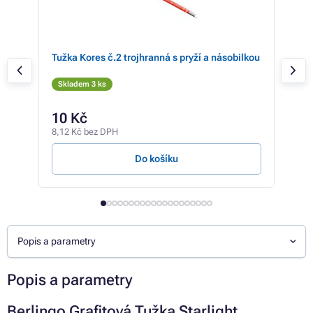
rý
Tužka Kores č.2 trojhranná s pryží a násobilkou
Berl
pryž
Skladem 3 ks
Sk
655 
10 Kč
52
8,12 Kč bez DPH
437 
Do košíku
Popis a parametry
Popis a parametry
Berlingo Grafitová Tužka Starlight