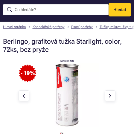
Hledat
Menu
Hlavní stránka
Kancelářské potřeby
Psací potřeby
Tužky, mikrotužky, tu
Berlingo, grafitová tužka Starlight, color,
72ks, bez pryže
ilustrační foto
- 19%