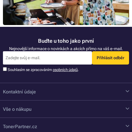
1
3
4
5
6
7
33
Další »
Buďte u toho jako první
Nejnovější informace o novinkách a akcích přímo na váš e-mail.
Přihlásit odběr
Souhlasím se zpracováním
osobních údajů
.
Kontaktní údaje
Vše o nákupu
TonerPartner.cz