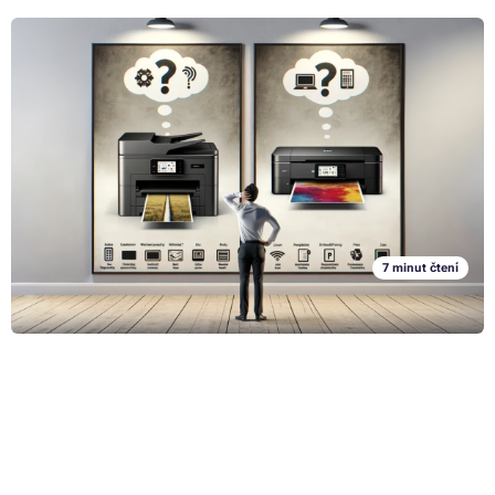
Nejlepší multifunkční laserové tiskárny 2024
20. 3. 2024
Přestože žijeme v digitální době, multifunkční laserová tiskárna je
nedílnou součástí mnoha domácností. Ať už se bavíme o škole,
pracovních dodělávkách či třeba komunikaci s úřady, dětskými
organizacemi a tak podobně, ne každou věc lze vyřešit elektronickou
Celý článek »
formou, kvůli čemuž se tak čas od času bez tiskárny prostě
neobejdeme. V dnešní době se však naštěstí jedná již o cenově bez
problému dostupného parťáka, který si poradí de facto s jakoukoliv
věcí, kterou po něm budete potřebovat. Jak ale vybrat multifunkční
7 minut čtení
laserovou tiskárnu, která pro vás bude ta nejlepší? A jaké jsou vlastně
ty nejlepší multifunkční tiskárny v roce 2024?