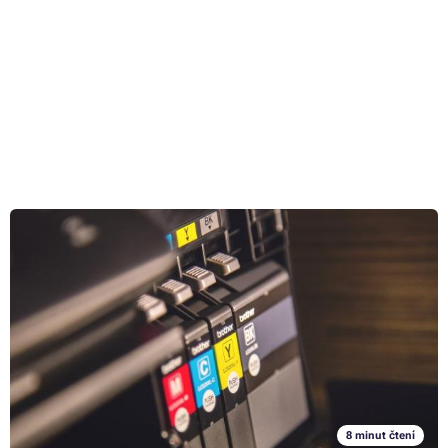
XL. vs klasická velikost náplně: Bude pasovat do tiskárny?
7. 8. 2023
Pokud pro tisk využíváte inkoustovou tiskárnu, velmi pravděpodobně
jste v ní již měnili cartridge za nové poté, co ve starých došla náplň. Při
nákupu nových jste se pak zřejmě setkali s tím, že kromě originálních a
kompatibilních nebo chcete-li alternativních náplní, bylo na výběr i ze
Celý článek »
standardních a XL verzí. Že nevíte, v čem se liší a v čem naopak
shodují? Nevadí. V následujících řádcích vám rozdíl v krátkosti stručně
a jasně vysvětlíme.
8 minut čtení