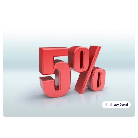
5% pokrytí stránky při tisku aneb jak dlouho vám vydrží
toner či cartridge?
14. 9. 2023
Stalo se vám někdy, že váš nový toner či cartridge došel dřív, než jste
zvládli vytisknout stěží polovinu množství stránek, které vám výrobce
náplně sliboval při nákupu? Vsadíme se, že určitě ano. Pokud jste však
na danou situaci reagovali nařčením výrobce náplně ze lži, velmi
Celý článek »
pravděpodobně jste tak učinili neprávem. To proto, že udávané
množství výtisků daným tonerem či cartridgí platí při 5% pokrytí
stránky při tisku. A právě v tom je zakopaný pes. Tušíte totiž, jak
vlastně stránka pokrytá tiskem z pěti procent vypadá? Pokud ne, v
4 minuty čtení
následujících řádcích vám uděláme v celé problematice jasno.