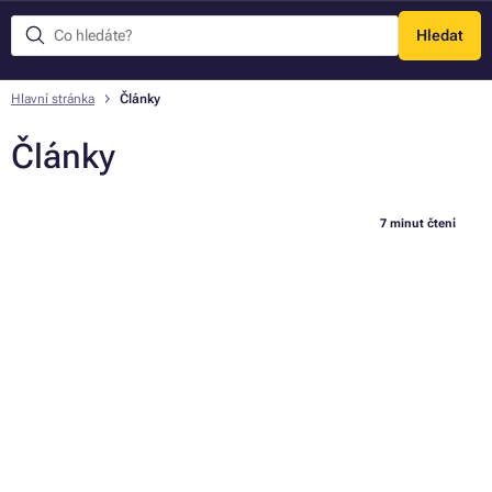
Hledat
Menu
Hlavní stránka
Články
Články
7 minut čtení