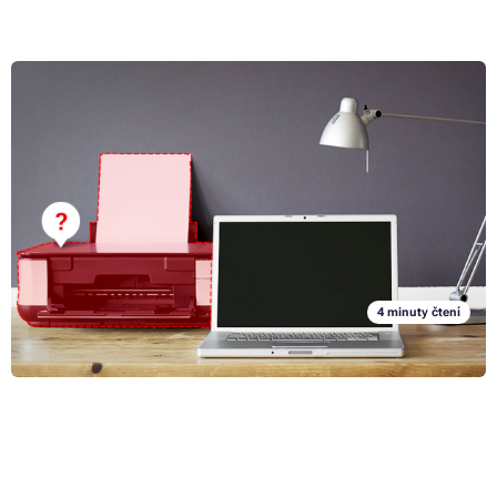
Jak vybrat domácí tiskárnu: Hlavní parametry výběru
19. 2. 2024
Výběr správné domácí tiskárny se může na první pohled zdát jako
neřešitelný úkol. Pokud si ale položíte ty správné otázky, máte napůl
vyhráno. Pojďme se podívat, jak vybrat tiskárnu, k čemu tiskové
zařízení doma využijete a podle jakých parametrů se řídit.
Celý článek »
4 minuty čtení