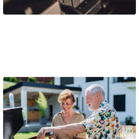
Jak vybrat gril a objevit umění grilování
23. 6. 2023
Grilování je oblíbenou aktivitou mnoha lidí během teplých letních dní.
Pokud se rozhodnete pořídit si vlastní gril, můžete si užít chutné
pokrmy připravené přímo na ohni. Existuje několik typů grilů, které se
liší v použitém palivu a jejich konstrukci. V tomto článku vám
Celý článek »
představíme různé typy grilů a poradíme vám, jak vybrat ten
nejvhodnější pro vaše potřeby.