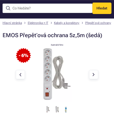
Hledat
Menu
Hlavní stránka
Elektronika + IT
Kabely a konektory
Přepěťové ochrany
EMOS Přepěťová ochrana 5z,5m (šedá)
ilustrační foto
- 6%