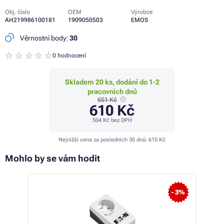
Obj. číslo
OEM
Výrobce
AH219986100181
1909050503
EMOS
Věrnostní body:
30
0 hodnocení
Skladem 20 ks, dodání do 1-2
pracovních dnů
651 Kč
610 Kč
504 Kč
bez DPH
Nejnižší cena za posledních 30 dnů:
610 Kč
Mohlo by se vám hodit
- 9%
- 3%