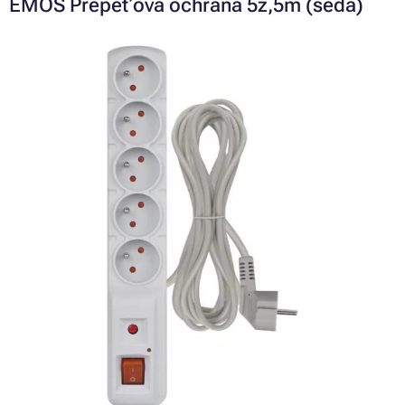
EMOS Přepěťová ochrana 5z,5m (šedá)