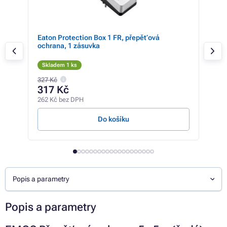
Eaton Protection Box 1 FR, přepěťová
GEM
ochrana, 1 zásuvka
5m,
Skladem 1 ks
Sk
327 Kč
207 
317 Kč
18
262 Kč bez DPH
149 
Do košíku
Popis a parametry
Popis a parametry