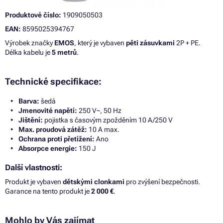
Produktové číslo:
1909050503
EAN:
8595025394767
Výrobek značky
EMOS
, který je vybaven
pěti zásuvkami
2P + PE.
Délka kabelu je
5 metrů
.
Technické specifikace:
Barva:
šedá
Jmenovité napětí:
250 V~, 50 Hz
Jištění:
pojistka s časovým zpožděním 10 A/250 V
Max. proudová zátěž:
10 A max.
Ochrana proti přetížení:
Ano
Absorpce energie:
150 J
Další vlastnosti:
Produkt je vybaven
dětskými clonkami
pro zvýšení bezpečnosti.
Garance na tento produkt je
2 000 €
.
Mohlo by Vás zajímat