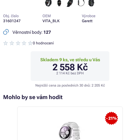
Obj. číslo
OEM
Výrobce
31601247
VITA_BLK
Garett
Věrnostní body:
127
0 hodnocení
Skladem 9 ks, ve středu u Vás
2 558 Kč
2 114 Kč
bez DPH
Nejnižší cena za posledních 30 dnů:
2 205 Kč
Mohlo by se vám hodit
 21%
- 21%