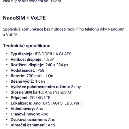
ideální pro každodenní používání.
NanoSIM + VoLTE
Spolehlivá komunikace bez nutnosti mobilního telefonu díky NanoSIM
a VoLTE.
Technické specifikace
Typ displeje:
IPS GORILLA GLASS
Velikost displeje:
1,83\"
Rozlišení displeje:
240 x 284 px
Vodotěsnost:
IP68
Baterie:
700 mAh Li-On
Běžná výdrž:
1 den
Výdrž ve pohotovostním režimu:
3 dny
Slot na SIM kartu:
Ano (NanoSIM)
Připojení:
2G / 4G LTE
Lokalizace:
Ano (GPS, AGPS, LBS, WiFi)
Videohovory:
Ano
Hlasové hovory:
Ano
Zvuková oznámení:
Ano
Vibrační oznámení:
Ano