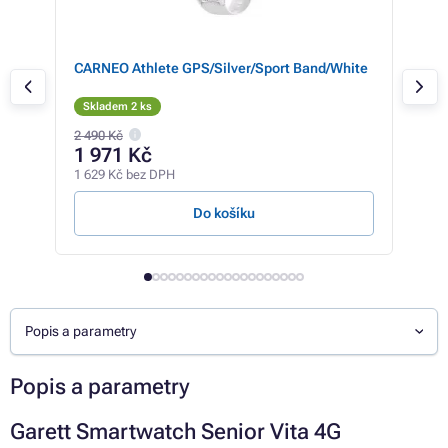
CARNEO Athlete GPS/Silver/Sport Band/White
Xia
Skladem 2 ks
Sk
2 490 Kč
1 971 Kč
3 
1 629 Kč bez DPH
3 27
Do košíku
Popis a parametry
Popis a parametry
Garett Smartwatch Senior Vita 4G