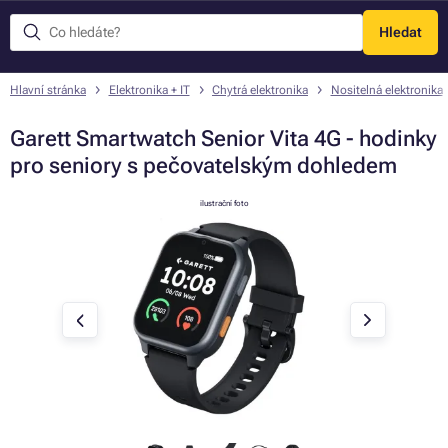
Hledat
Menu
Hlavní stránka
Elektronika + IT
Chytrá elektronika
Nositelná elektronika
Garett Smartwatch Senior Vita 4G - hodinky
pro seniory s pečovatelským dohledem
ilustrační foto