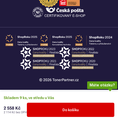
© 2026 TonerPartner.cz
Máte otázku?
Skladem 9 ks, ve středu u Vás
2 558 Kč
Do košíku
2 114 Kč
bez DPH