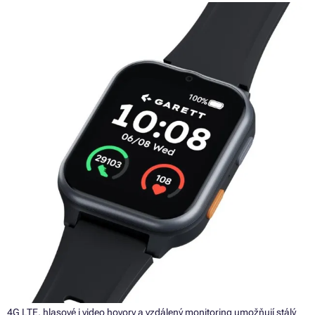
4G LTE, hlasové i video hovory a vzdálený monitoring umožňují stálý