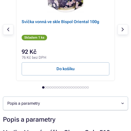
Svíčka vonná ve skle Bispol Oriental 100g
HAR
Skladem 1 ks
Skl
340 
92 Kč
30
76 Kč bez DPH
253 
Do košíku
Popis a parametry
Popis a parametry