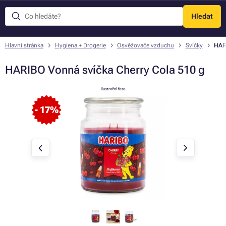
Hledat
Menu
Hlavní stránka
Hygiena + Drogerie
Osvěžovače vzduchu
Svíčky
HAR
HARIBO Vonná svíčka Cherry Cola 510 g
ilustrační foto
- 17%