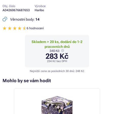
Obj. číslo
Výrobce
AD4260676687653
Haribo
Věrnostní body:
14
6 hodnocení
Skladem > 20 ks, dodání do 1-2
pracovních dnů
340 Kč
283 Kč
234 Kč
bez DPH
Nejnižší cena za posledních 30 dnů:
248 Kč
Mohlo by se vám hodit
- 9%