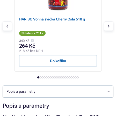
lu
HARIBO Vonná svíčka Cherry Cola 510 g
Svíč
Skladem > 20 ks
Sk
340 Kč
264 Kč
92
218 Kč bez DPH
76 K
Do košíku
Popis a parametry
Popis a parametry