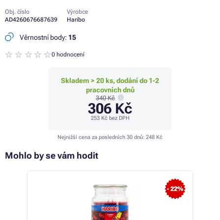
Obj. číslo
Výrobce
AD4260676687639
Haribo
Věrnostní body:
15
0 hodnocení
Skladem > 20 ks, dodání do 1-2
pracovních dnů
340 Kč
306 Kč
253 Kč
bez DPH
Nejnižší cena za posledních 30 dnů:
248 Kč
Mohlo by se vám hodit
- 5%
- 22%