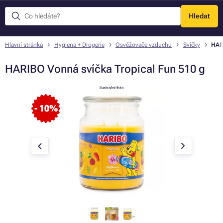
Hledat
Menu
Hlavní stránka
Hygiena + Drogerie
Osvěžovače vzduchu
Svíčky
HARI
HARIBO Vonná svíčka Tropical Fun 510 g
ilustrační foto
- 10%