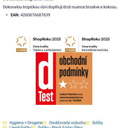
Dokonalou tropickou vůni doplňují drzé nuance broskve a kokosu.
EAN:
4260676687639
Hygiena + Drogerie
Osvěžovače vzduchu
Svíčky
Levné Svíčky
Svíčky - Black Friday Slevy