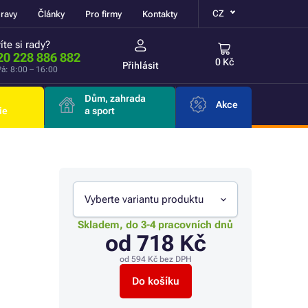
CZ
ravy
Články
Pro firmy
Kontakty
íte si rady?
20 228 886 882
0 Kč
Přihlásit
á: 8:00 – 16:00
Dům, zahrada
Akce
ie
a sport
Vyberte variantu produktu
Skladem, do 3-4 pracovních dnů
od
718 Kč
od
594 Kč
bez DPH
Do košíku