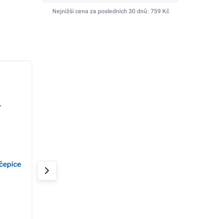
Nejnižší cena za posledních 30 dnů:
759 Kč
HARTEBEEST čepice
LAS BIRRONG Čep
čepice
bezpečnostní
vnitř.výztuž
Skladem
Skladem
414 Kč
395 Kč