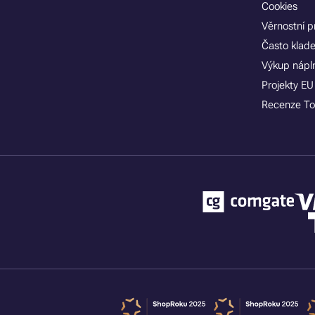
Cookies
Věrnostní 
Často klad
Výkup nápln
Projekty EU
Recenze To