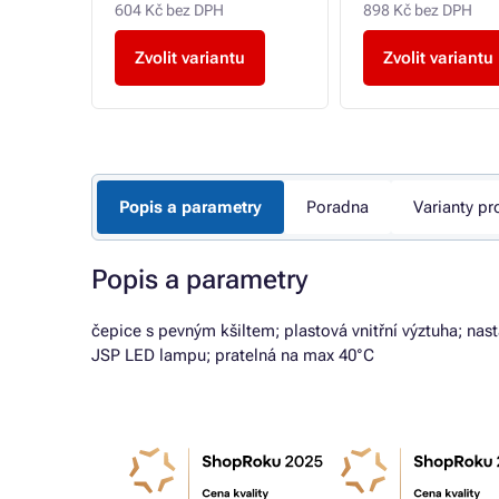
604 Kč bez DPH
898 Kč bez DPH
u
Zvolit variantu
Zvolit variantu
Popis a parametry
Poradna
Varianty pr
Popis a parametry
čepice s pevným kšiltem; plastová vnitřní výztuha; nast
JSP LED lampu; pratelná na max 40°C