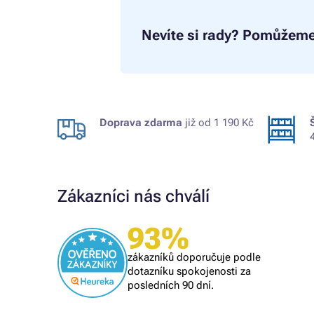
Nevíte si rady?
Pomůžeme
Doprava zdarma
již od 1 190 Kč
Zákazníci nás chválí
93%
Ověřený zákazník
i se
naprostý spoleh
zákazníků doporučuje podle
 při další
vše O,K,
dotazníku spokojenosti za
posledních 90 dní.