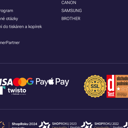
CANON
program
SAMSUNG
ené otázky
BROTHER
í do tiskáren a kopírek
nerPartner