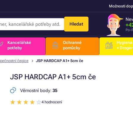
Možnosti dop
Nev
Hledat
+4
Po–P
Kancelářské
Ochranné
Hygiena
potřeby
pomůcky
+ Droger
pečnostní čepice
JSP HARDCAP A1+ 5cm če
JSP HARDCAP A1+ 5cm če
Věrnostní body:
35
4 hodnocení