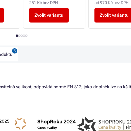
251 Kč bez DPH
od 970 Kč bez DPH
Zvolit variantu
Zvolit variantu
oduktu
avitelná velikost; odpovídá normě EN 812; jako doplněk lze na kšilt