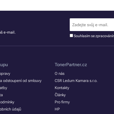
š e-mail.
Souhlasím se zpracován
kupu
TonerPartner.cz
opravy
O nás
a odstoupení od smlouvy
CSR Ledum Kamara s.r.o.
latby
Kontakty
ta
Články
podmínky
Pro firmy
obních údajů
HP