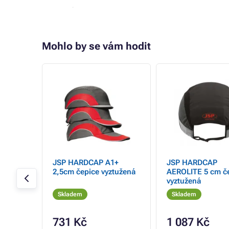
Mohlo by se vám hodit
- 16%
tít k
JSP HARDCAP A1+
JSP HARDCAP
2,5cm čepice vyztužená
AEROLITE 5 cm č
vyztužená
Skladem
Skladem
731 Kč
1 087 Kč