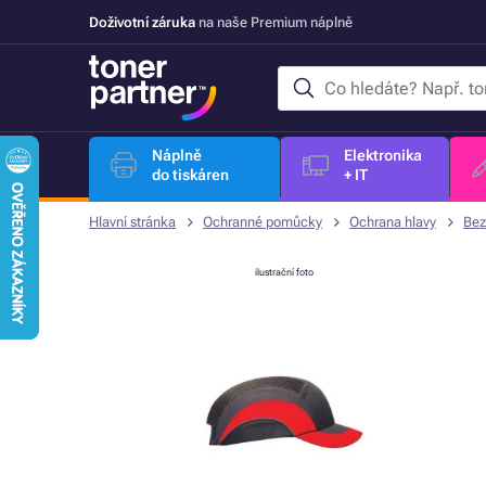
Doživotní záruka
na naše Premium náplně
Náplně
Elektronika
do tiskáren
+ IT
Hlavní stránka
Ochranné pomůcky
Ochrana hlavy
Bez
ilustrační foto