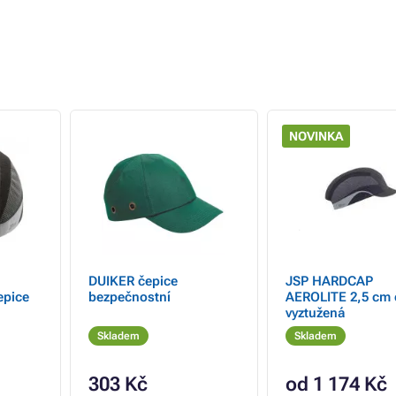
NOVINKA
DUIKER čepice
JSP HARDCAP
epice
bezpečnostní
AEROLITE 2,5 cm 
vyztužená
Skladem
Skladem
303 Kč
od 1 174 Kč