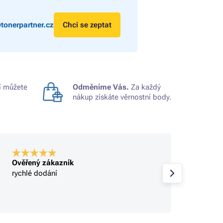
tonerpartner.cz
Chci se zeptat
 můžete
Odměníme Vás.
Za každý
nákup získáte věrnostní body.
Ověřený zákazník
Ověře
rychlé dodání
rychlé
sbírají
objed