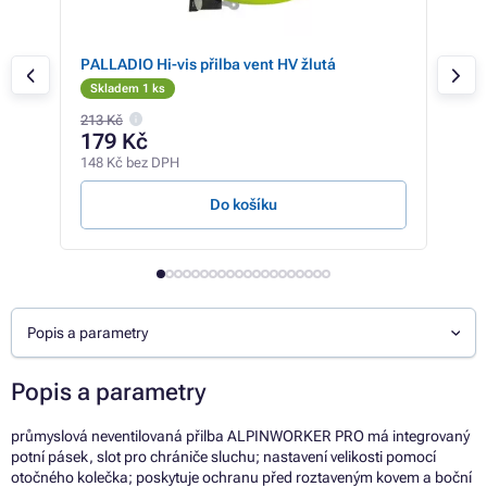
PALLADIO Hi-vis přilba vent HV žlutá
LAS 
Skladem 1 ks
Sk
213 Kč
179 Kč
23
148 Kč bez DPH
190 
Do košíku
Z
Popis a parametry
Popis a parametry
průmyslová neventilovaná přilba ALPINWORKER PRO má integrovaný
potní pásek, slot pro chrániče sluchu; nastavení velikosti pomocí
otočného kolečka; poskytuje ochranu před roztaveným kovem a boční