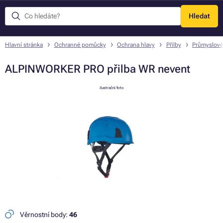
Hledat
Menu
Hlavní stránka
Ochranné pomůcky
Ochrana hlavy
Přilby
Průmyslové
ALPINWORKER PRO přilba WR nevent
ilustrační foto
Věrnostní body:
46