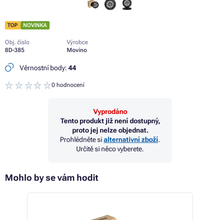
TOP
NOVINKA
Obj. číslo
Výrobce
8D-385
Movino
Věrnostní body:
44
0 hodnocení
Vyprodáno
Tento produkt již není dostupný,
proto jej nelze objednat.
Prohlédněte si
alternativní zboží
.
Určitě si něco vyberete.
Mohlo by se vám hodit