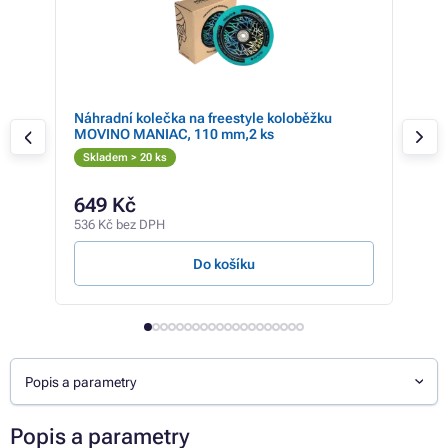
r
Náhradní kolečka na freestyle koloběžku
Náh
MOVINO MANIAC, 110 mm,2 ks
110m
Skladem > 20 ks
Sk
649 Kč
68
536 Kč bez DPH
569 
Do košíku
Z
Popis a parametry
Popis a parametry