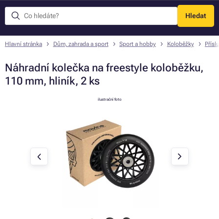
Hledat
Menu
Hlavní stránka
Dům, zahrada a sport
Sport a hobby
Koloběžky
Přísl
Náhradní kolečka na freestyle koloběžku,
110 mm, hliník, 2 ks
ilustrační foto