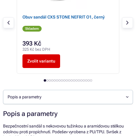
Obuv sandál CXS STONE NEFRIT O1, černý
Obu
Skladem
Sk
393 Kč
43
325 Kč bez DPH
361 
Zvolit variantu
Z
Popis a parametry
Popis a parametry
Bezpečnostní sandál s nekovovou tužinkou a aramidovou stélkou
odolnou proti propíchnutí. Podešev vyrobena z PU / TPU. Svršek z