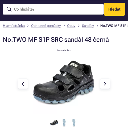
Hledat
Menu
Hlavní stránka
Ochranné pomůcky
Obuv
Sandály
No.TWO MF S1P S
No.TWO MF S1P SRC sandál 48 černá
ilustrační foto