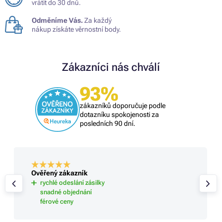
vrátit do 30 dnů.
Odměníme Vás.
Za každý
nákup získáte věrnostní body.
Zákazníci nás chválí
93%
zákazníků doporučuje podle
dotazníku spokojenosti za
posledních 90 dní.
Ověřený zákazník
rychlé odeslání zásilky
snadné objednání
férové ceny