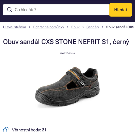
Hledat
Menu
Hlavní stránka
Ochranné pomůcky
Obuv
Sandály
Obuv sandál CXS
Obuv sandál CXS STONE NEFRIT S1, černý
ilustrační foto
Věrnostní body:
21