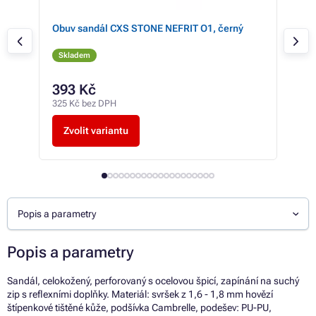
Obuv sandál CXS STONE NEFRIT O1, černý
San
Skladem
Sk
393 Kč
79
325 Kč bez DPH
658 
Zvolit variantu
Z
Popis a parametry
Popis a parametry
Sandál, celokožený, perforovaný s ocelovou špicí, zapínání na suchý
zip s reflexními doplňky. Materiál: svršek z 1,6 - 1,8 mm hovězí
štípenkové tištěné kůže, podšívka Cambrelle, podešev: PU-PU,