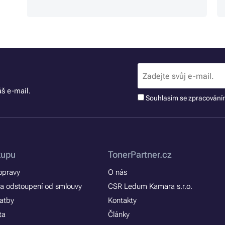
š e-mail.
Souhlasím se zpracován
kupu
TonerPartner.cz
opravy
O nás
a odstoupení od smlouvy
CSR Ledum Kamara s.r.o.
latby
Kontakty
ta
Články