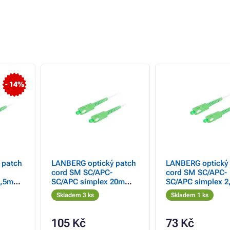
- 14%
 patch
LANBERG optický patch
LANBERG optický
cord SM SC/APC-
cord SM SC/APC-
2,5m
SC/APC simplex 20m
SC/APC simplex 2
měr
LSZH G657A2 průměr
LSZH G657B3 prů
Skladem 3 ks
Skladem 1 ks
3mm, barva bílá
3mm, barva bílá
105 Kč
73 Kč