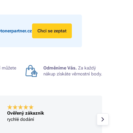
tonerpartner.cz
Chci se zeptat
 můžete
Odměníme Vás.
Za každý
nákup získáte věrnostní body.
Ověřený zákazník
Ověře
rychlé dodání
rychlé
sbírají
objed