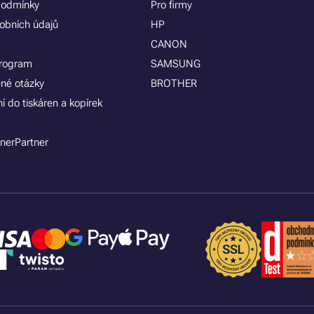
podmínky
Pro firmy
obních údajů
HP
CANON
program
SAMSUNG
ené otázky
BROTHER
í do tiskáren a kopírek
nerPartner