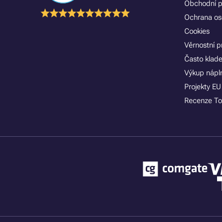
Obchodní 
Ochrana os
Cookies
Věrnostní 
Často klad
Výkup nápln
Projekty EU
Recenze To