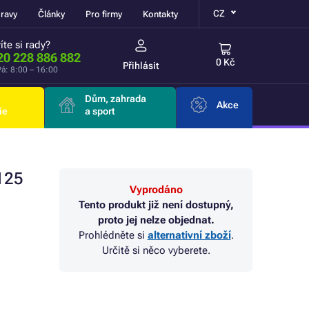
CZ
ravy
Články
Pro firmy
Kontakty
íte si rady?
20 228 886 882
0 Kč
Přihlásit
á: 8:00 – 16:00
Dům, zahrada
Akce
ie
a sport
125
Vyprodáno
Tento produkt již není dostupný,
proto jej nelze objednat.
Prohlédněte si
alternativní zboží
.
Určitě si něco vyberete.