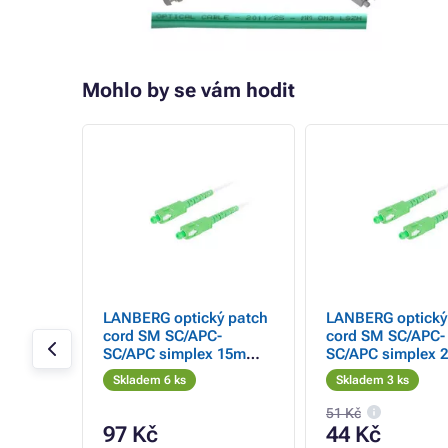
Mohlo by se vám hodit
- 75%
tický
LANBERG optický patch
LANBERG optický
0 Hz 25
cord SM SC/APC-
cord SM SC/APC-
SC/APC simplex 15m
SC/APC simplex 
LSZH G657A2 průměr
LSZH G657A2 prů
Skladem 6 ks
Skladem 3 ks
3mm, barva bílá
3mm, barva bílá
51 Kč
97 Kč
44 Kč