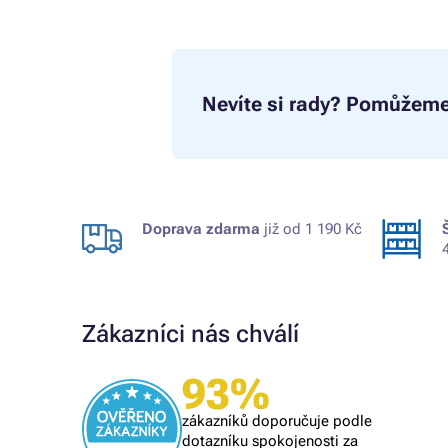
Nevíte si rady?
Pomůžeme
Doprava zdarma
již od 1 190 Kč
Zákazníci nás chválí
93%
Ověřený zákazník
i se
naprostý spoleh
zákazníků doporučuje podle
 při další
vše O,K,
dotazníku spokojenosti za