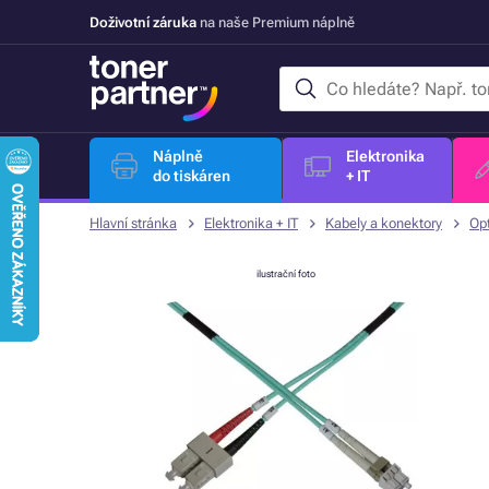
Doživotní záruka
na naše Premium náplně
Náplně
Elektronika
do tiskáren
+ IT
Hlavní stránka
Elektronika + IT
Kabely a konektory
Opt
ilustrační foto