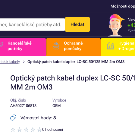
Možnosti dop
Nev
Hledat
+4
Po–P
Kancelářské
Ochranné
Hygiena
potřeby
pomůcky
+ Droger
ické kabely
Optický patch kabel duplex LC-SC 50/125 MM 2m OM3
Optický patch kabel duplex LC-SC 50/
MM 2m OM3
Obj. číslo
Výrobce
AH5027106813
OEM
Věrnostní body:
8
0 hodnocení