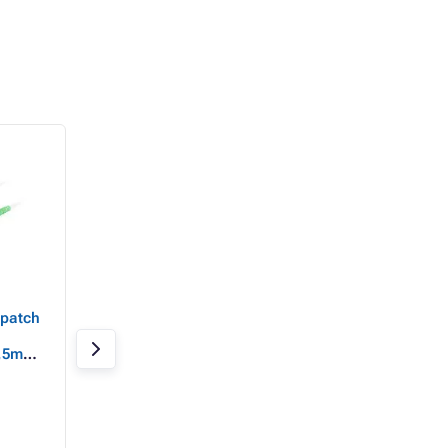
- 70%
 patch
Delock Aktivní optický
UBNT Fiber Cable 
kabel HDMI 8K 60 Hz 10
[60m SingleMode
,5m
m
optický kabel 6xL
měr
každé straně]
Skladem 4 ks
Skladem 5 ks
3 517 Kč
1 064 Kč
2 158 Kč