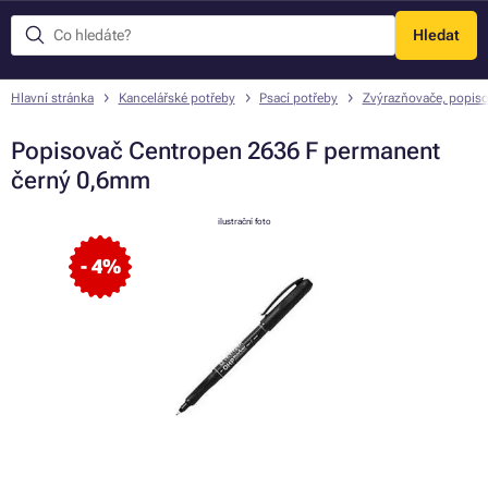
Hledat
Menu
Hlavní stránka
Kancelářské potřeby
Psací potřeby
Zvýrazňovače, popis
Popisovač Centropen 2636 F permanent
černý 0,6mm
ilustrační foto
- 4%