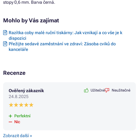
stopy 0,6 mm. Barva černá.
Mohlo by Vás zajímat
Razítka coby malé ruční tiskárny: Jak vznikají a co vše je k
dispozici
Přežijte sedavé zaměstnání ve zdraví: Zásoba cviků do
kanceláře
Recenze
Ověřený zákazník
Užitečné
Neužitečné
24.8.2025
Perfektní
Nic
Zobrazit další »