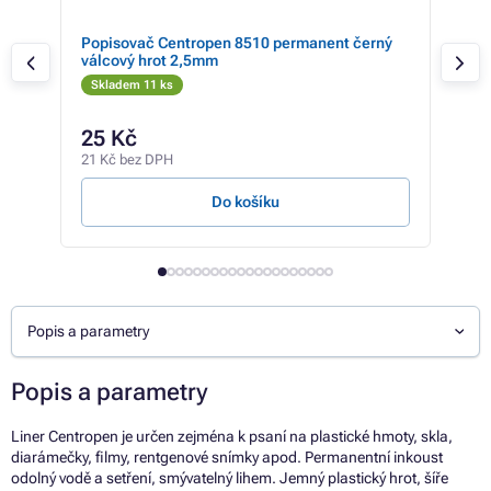
Popisovač Centropen 8510 permanent černý
Pop
válcový hrot 2,5mm
vál
Skladem 11 ks
Sk
25 Kč
14
21 Kč bez DPH
12 K
Do košíku
Popis a parametry
Popis a parametry
Liner Centropen je určen zejména k psaní na plastické hmoty, skla,
diarámečky, filmy, rentgenové snímky apod. Permanentní inkoust
odolný vodě a setření, smývatelný lihem. Jemný plastický hrot, šíře