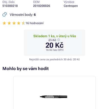
Obj. číslo
OEM
Výrobce
510300218
2010200026
Centropen
Věrnostní body:
6
16 hodnocení
Skladem 1 ks, v úterý u Vás
21 Kč
20 Kč
16 Kč
bez DPH
Nejnižší cena za posledních 30 dnů:
20 Kč
Mohlo by se vám hodit