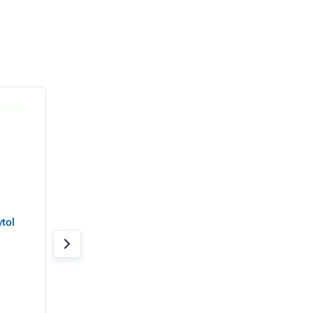
tol
Mýdlo tekuté Lavonea
Mýdlo tekuté Riva 
a
bílé sněženka 1L
creme ibišek a růž
500ml
Skladem 5 ks
Skladem 12 ks
47 Kč
45 Kč