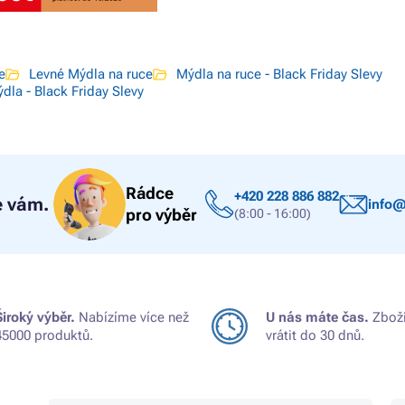
e
Levné Mýdla na ruce
Mýdla na ruce - Black Friday Slevy
dla - Black Friday Slevy
Rádce
+420 228 886 882
 vám.
info@
pro výběr
(8:00 - 16:00)
Široký výběr.
Nabízíme více než
U nás máte čas.
Zboží
45000 produktů.
vrátit do 30 dnů.