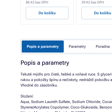
86 Kč bez DPH
39 Kč bez DPH
u
Do košíku
Do košíku
Popis a parametry
Parametry
Poradna
Popis a parametry
Tekuté mýdlo pro čisté, hebké a voňavé ruce. S glyceri
rukou a pokožky špínu a nečistoty, nedráždí pokožku a 
Vhodné do zásobníku.
Složení:
Aqua, Sodium Laureth Sulfate, Sodium Chloride, Cocam
Styrene/Acrylates Copolymer, Coco-Glukoside, Benzoic