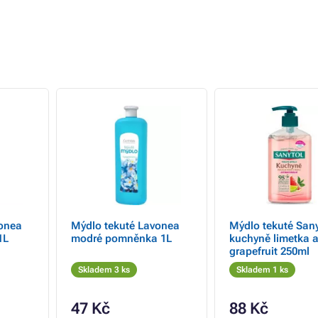
onea
Mýdlo tekuté Lavonea
Mýdlo tekuté Sany
1L
modré pomněnka 1L
kuchyně limetka 
grapefruit 250ml
Skladem 3 ks
Skladem 1 ks
47 Kč
88 Kč