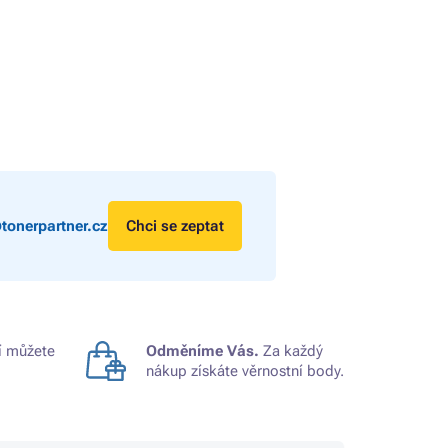
tonerpartner.cz
Chci se zeptat
 můžete
Odměníme Vás.
Za každý
nákup získáte věrnostní body.