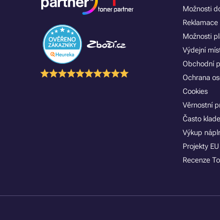
Možnosti d
Reklamace 
Možnosti p
Výdejní mís
Obchodní 
Ochrana os
Cookies
Věrnostní 
Často klad
Výkup nápln
Projekty EU
Recenze To