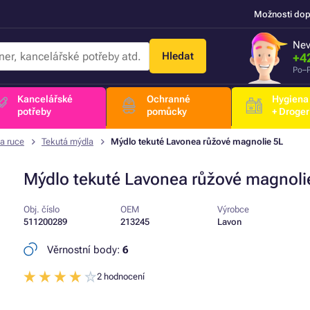
Možnosti dop
Nev
Hledat
+4
Po–P
Kancelářské
Ochranné
Hygiena
potřeby
pomůcky
+ Droger
a ruce
Tekutá mýdla
Mýdlo tekuté Lavonea růžové magnolie 5L
Mýdlo tekuté Lavonea růžové magnoli
Obj. číslo
OEM
Výrobce
511200289
213245
Lavon
Věrnostní body:
6
2 hodnocení