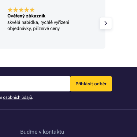
Ověřený zákazník
Ověře
skvělá nabídka, rychlé vyřízení
Profi.
objednávky, příznivé ceny
Přihlásit odběr
ím
osobních údajů
.
Buďme v kontaktu