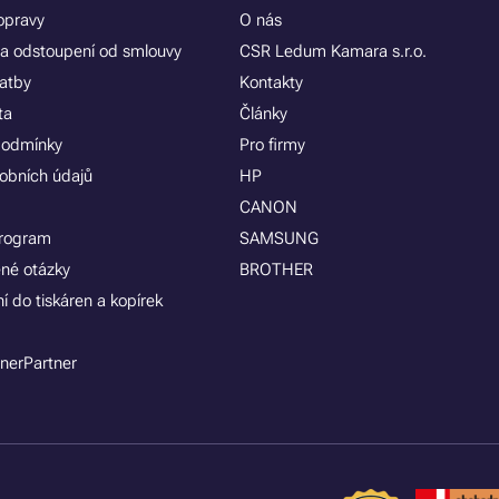
opravy
O nás
a odstoupení od smlouvy
CSR Ledum Kamara s.r.o.
latby
Kontakty
ta
Články
podmínky
Pro firmy
obních údajů
HP
CANON
program
SAMSUNG
ené otázky
BROTHER
í do tiskáren a kopírek
nerPartner