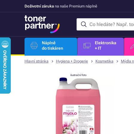
Doživotní záruka
na naše Premium náplně
Náplně
Elektronika
do tiskáren
+ IT
Hlavní stránka
Hygiena + Drogerie
Kosmetika
Mýdla n
ilustrační foto