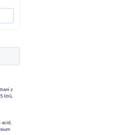
39 Kč bez DPH
37 Kč bez DPH
Do košíku
Do košíku
traní z
 litrů.
 acid,
esium