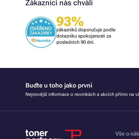
Zákazníci nás chválí
Ověřený zákazník
93%
Všechno proběhlo k mé spokojenosti
zákazníků doporučuje podle
dotazníku spokojenosti za
posledních 90 dní.
Buďte u toho jako první
Nejnovější informace o novinkách a akcích přímo na vá
Vše o ná