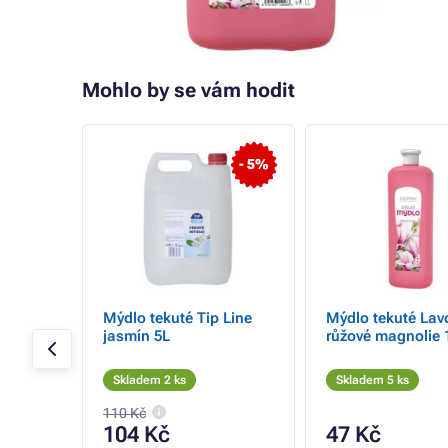
Mohlo by se vám hodit
- 5%
uce
Mýdlo tekuté Tip Line
Mýdlo tekuté Lav
jasmín 5L
růžové magnolie 
Skladem 2 ks
Skladem 5 ks
110 Kč
104 Kč
47 Kč