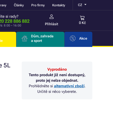
CZ
ravy
Články
Pro firmy
Kontakty
íte si rady?
20 228 886 882
0 Kč
Přihlásit
á: 8:00 – 16:00
Dům, zahrada
Akce
ie
a sport
e 5L
Vyprodáno
Tento produkt již není dostupný,
proto jej nelze objednat.
Prohlédněte si
alternativní zboží
.
Určitě si něco vyberete.