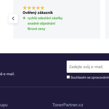
Ověřený zákazník
rychlé odeslání zásilky
snadné objednání
férové ceny
š e-mail.
Souhlasím se zpracován
kupu
TonerPartner.cz