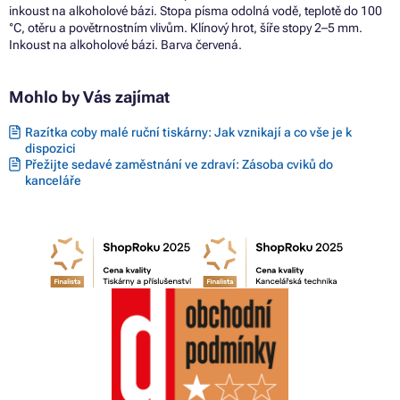
inkoust na alkoholové bázi. Stopa písma odolná vodě, teplotě do 100
°C, otěru a povětrnostním vlivům. Klínový hrot, šíře stopy 2–5 mm.
Inkoust na alkoholové bázi. Barva červená.
Mohlo by Vás zajímat
Razítka coby malé ruční tiskárny: Jak vznikají a co vše je k
dispozici
Přežijte sedavé zaměstnání ve zdraví: Zásoba cviků do
kanceláře