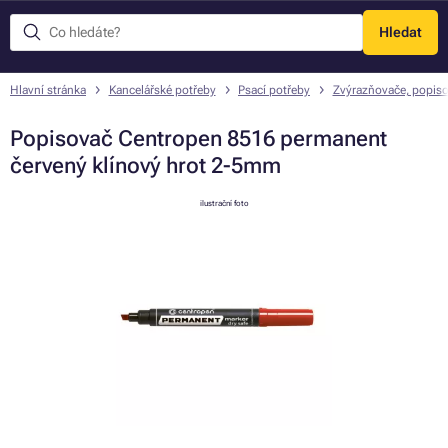
Hledat
Menu
Hlavní stránka
Kancelářské potřeby
Psací potřeby
Zvýrazňovače, popis
Popisovač Centropen 8516 permanent
červený klínový hrot 2-5mm
ilustrační foto