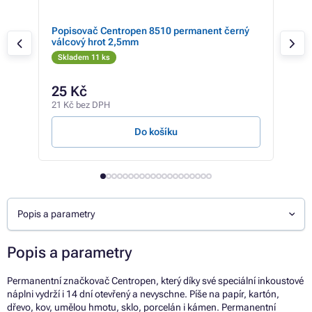
hrot
Popisovač Centropen 8510 permanent černý
Pop
válcový hrot 2,5mm
vál
Skladem 11 ks
Sk
25 Kč
14
21 Kč bez DPH
12 K
Do košíku
Popis a parametry
Popis a parametry
Permanentní značkovač Centropen, který díky své speciální inkoustové
náplni vydrží i 14 dní otevřený a nevyschne. Píše na papír, kartón,
dřevo, kov, umělou hmotu, sklo, porcelán i kámen. Permanentní