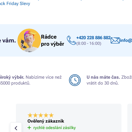
ack Friday Slevy
Rádce
+420 228 886 882
 vám.
info@
pro výběr
(8:00 - 16:00)
Široký výběr.
Nabízíme více než
U nás máte čas.
Zboží
45000 produktů.
vrátit do 30 dnů.
Ověřený zákazník
rychlé odeslání zásilky