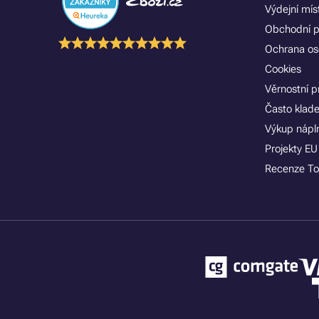
Výdejní mís
Obchodní 
Ochrana os
Cookies
Věrnostní 
Často klad
Výkup nápln
Projekty EU
Recenze To