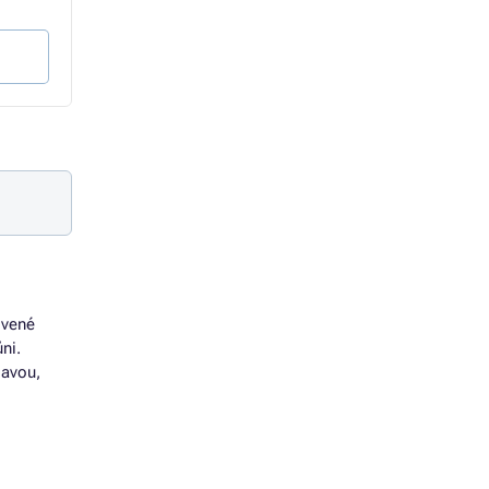
53 Kč bez DPH
55 Kč bez DPH
Do košíku
Do košíku
ivené
ni.
lavou,