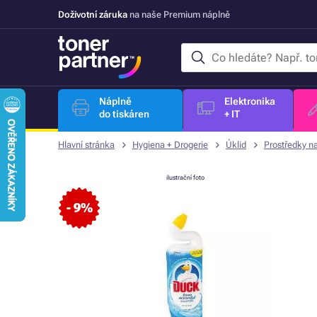
Doživotní záruka
na naše Premium náplně
Náplně
Elektronika
do tiskáren
+ IT
Hlavní stránka
Hygiena + Drogerie
Úklid
Prostředky 
ilustrační foto
- 9%