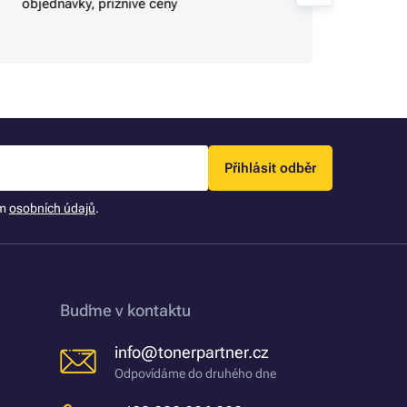
objednávky, příznivé ceny
Přihlásit odběr
ím
osobních údajů
.
Buďme v kontaktu
info@tonerpartner.cz
Odpovídáme do druhého dne