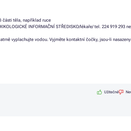
části těla, například ruce
 TOXIKOLOGICKÉ INFORMAČNÍ STŘEDISKO/lékaře/ tel. 224 919 293 n
rně vyplachujte vodou. Vyjměte kontaktní čočky, jsou-li nasazen
Užitečné
Ne