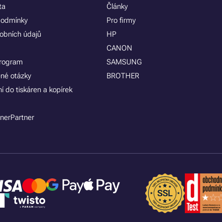
ta
Články
podmínky
Pro firmy
obních údajů
HP
CANON
program
SAMSUNG
ené otázky
BROTHER
í do tiskáren a kopírek
nerPartner