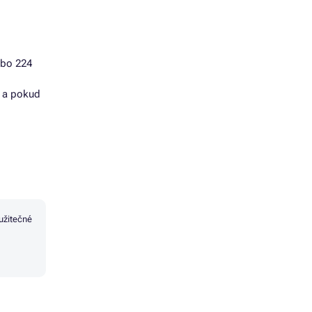
ebo 224
y a pokud
užitečné