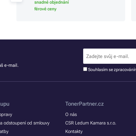
snadné objednání
férové ceny
š e-mail.
Souhlasím se zpracován
kupu
TonerPartner.cz
opravy
O nás
a odstoupení od smlouvy
CSR Ledum Kamara s.r.o.
latby
Kontakty