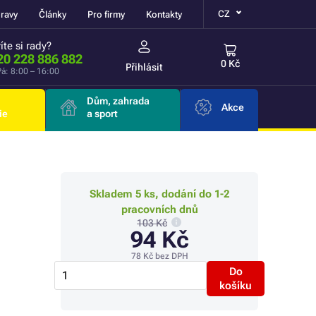
CZ
ravy
Články
Pro firmy
Kontakty
íte si rady?
20 228 886 882
0 Kč
Přihlásit
á: 8:00 – 16:00
Dům, zahrada
Akce
ie
a sport
Skladem 5 ks, dodání do 1-2
pracovních dnů
103 Kč
94 Kč
78 Kč
bez DPH
Do
košíku