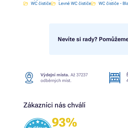
WC čističe
Levné WC čističe
WC čističe - Bl
Nevíte si rady?
Pomůžeme
Výdejní místa.
Až 37237
odběrných míst.
Zákazníci nás chválí
Ověřený zákazník
93%
Všechno proběhlo k mé spokojenosti