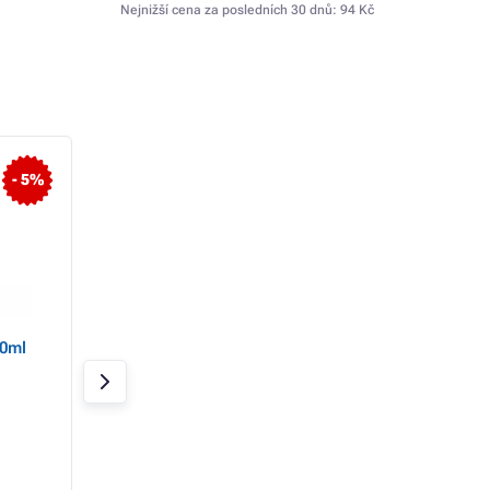
Nejnižší cena za posledních 30 dnů:
94 Kč
- 5%
50ml
WC gel Domestos citron
WC gel Domestos 
750ml
fresh 750ml
Skladem 17 ks
Skladem 6 ks
65 Kč
66 Kč