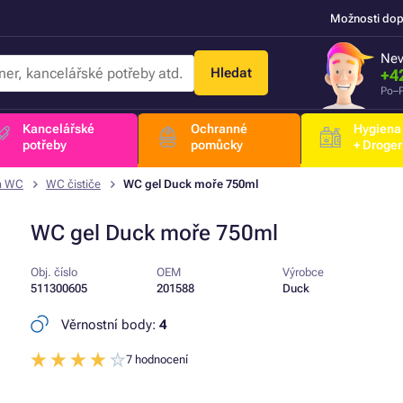
Možnosti dop
Nev
Hledat
+4
Po–P
Kancelářské
Ochranné
Hygiena
potřeby
pomůcky
+ Droger
na WC
WC čističe
WC gel Duck moře 750ml
WC gel Duck moře 750ml
Obj. číslo
OEM
Výrobce
511300605
201588
Duck
Věrnostní body:
4
7 hodnocení