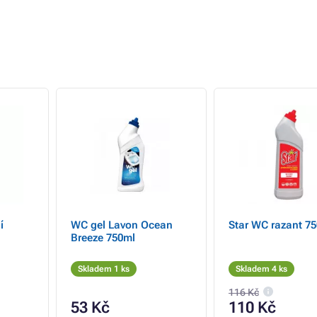
í
WC gel Lavon Ocean
Star WC razant 7
Breeze 750ml
Skladem 1 ks
Skladem 4 ks
116 Kč
53 Kč
110 Kč