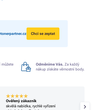
tonerpartner.cz
Chci se zeptat
 můžete
Odměníme Vás.
Za každý
nákup získáte věrnostní body.
Ověřený zákazník
Ověře
skvělá nabídka, rychlé vyřízení
Profi.