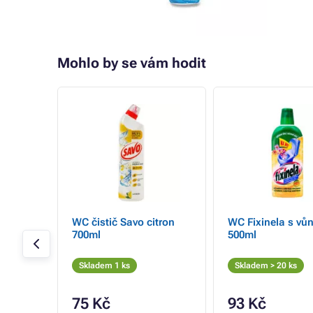
Mohlo by se vám hodit
 Bref
WC čistič Savo citron
WC Fixinela s vůn
n 50g
700ml
500ml
Skladem 1 ks
Skladem > 20 ks
75 Kč
93 Kč