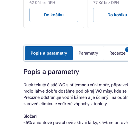
62 Kč bez DPH
77 Kč bez DPH
u
Do košíku
Do košíku
Popis a parametry
Parametry
Recenze
Popis a parametry
Duck tekutý čistič WC s příjemnou vůní moře, přípravek
hrdlo láhve dobře dosáhne pod okraj WC mísy, kde se ne
Precizně odstraňuje vodní kámen a je účinný i na odolné
zaroveň eliminuje veškeré zápachy z toalety.
Složení:
<5% aniontové povrchově aktivní látky, <5% neiontové 