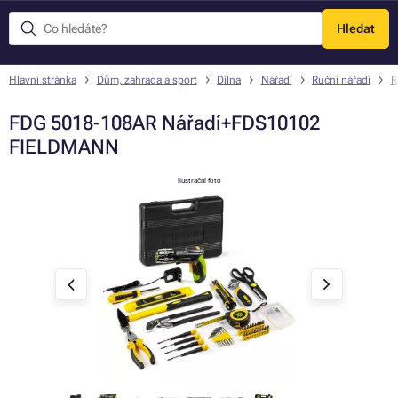
Hledat
Menu
Hlavní stránka
Dům, zahrada a sport
Dílna
Nářadí
Ruční nářadí
R
FDG 5018-108AR Nářadí+FDS10102
FIELDMANN
ilustrační foto