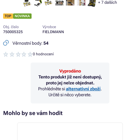
+
7
dalších
TOP
NOVINKA
Obj. číslo
Výrobce
750005325
FIELDMANN
Věrnostní body:
54
0 hodnocení
Vyprodáno
Tento produkt již není dostupný,
proto jej nelze objednat.
Prohlédněte si
alternativní zboží
.
Určitě si něco vyberete.
Mohlo by se vám hodit
 22%