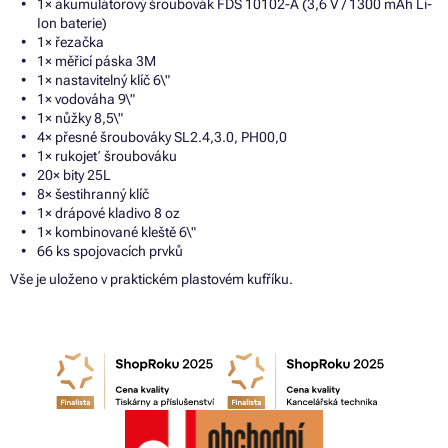
1× akumulátorový šroubovák FDS 10102-A (3,6 V / 1300 mAh Li-
Ion baterie)
1× řezačka
1× měřicí páska 3M
1× nastavitelný klíč 6\"
1× vodováha 9\"
1× nůžky 8,5\"
4× přesné šroubováky SL2.4,3.0, PH00,0
1× rukojeť šroubováku
20× bity 25L
8× šestihranný klíč
1× drápové kladivo 8 oz
1× kombinované kleště 6\"
66 ks spojovacích prvků
Vše je uloženo v praktickém plastovém kufříku.