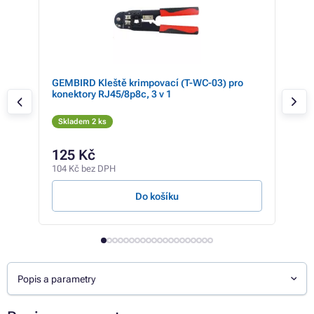
7,
GEMBIRD Kleště krimpovací (T-WC-03) pro
Inte
konektory RJ45/8p8c, 3 v 1
RJ4
Skladem 2 ks
Sk
338 
125 Kč
31
104 Kč bez DPH
256 
Do košíku
Popis a parametry