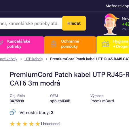
Možnosti dop
Nev
Hledat
+4
Po–P
Kancelářské
Ochranné
Hygiena
potřeby
pomůcky
+ Droger
ové kabely
UTP kabely
PremiumCord Patch kabel UTP RJ45-RJ45 C
PremiumCord Patch kabel UTP RJ45-
CAT6 3m modrá
Obj. číslo
OEM
Výrobce
3475898
sp6utp030B
PremiumCord
Věrnostní body:
2
1 hodnocení