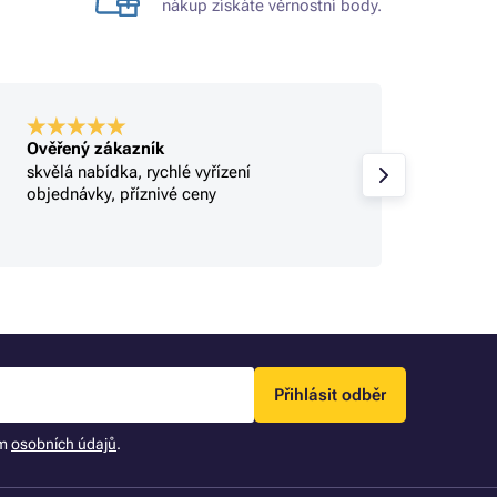
nákup získáte věrnostní body.
Ověřený zákazník
Ověře
skvělá nabídka, rychlé vyřízení
Profi.
objednávky, příznivé ceny
Přihlásit odběr
ím
osobních údajů
.