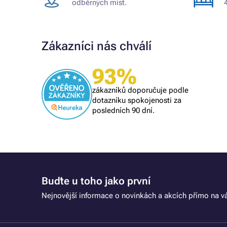
odběrných míst.
Zákazníci nás chválí
Ověřený zákazník
93%
Všechno proběhlo k mé spokojenosti
zákazníků doporučuje podle
dotazníku spokojenosti za
posledních 90 dní.
Buďte u toho jako první
Nejnovější informace o novinkách a akcích přímo na vá