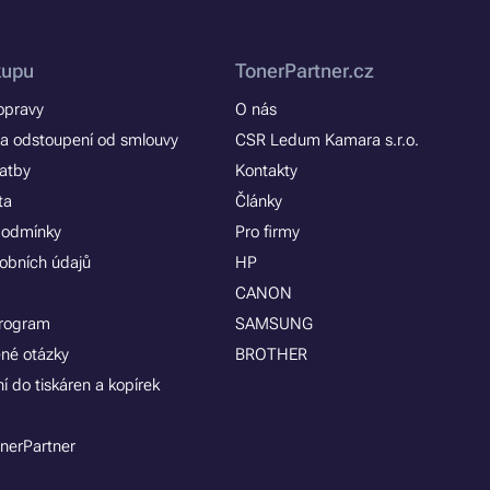
kupu
TonerPartner.cz
opravy
O nás
a odstoupení od smlouvy
CSR Ledum Kamara s.r.o.
latby
Kontakty
ta
Články
podmínky
Pro firmy
obních údajů
HP
CANON
program
SAMSUNG
ené otázky
BROTHER
í do tiskáren a kopírek
nerPartner