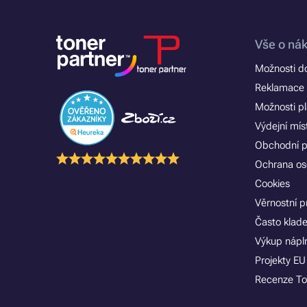
Vše o ná
Možnosti d
Reklamace 
Možnosti p
Výdejní mís
Obchodní 
Ochrana os
Cookies
Věrnostní 
Často klad
Výkup nápln
Projekty EU
Recenze To