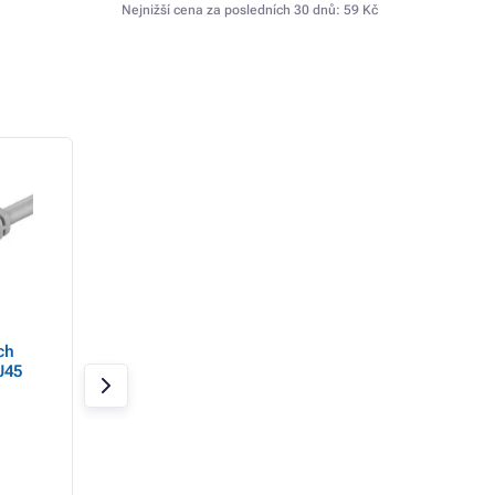
Nejnižší cena za posledních 30 dnů:
59 Kč
- 29%
ch
GEMBIRD Eth kabel UTP
Instalační kabel S
J45
drát CCA Cat5e 305m
UTP, Cat5E, drát, 
box 100m SXKD-5
PVC
Skladem 7 ks
Skladem 5 ks
1 095 Kč
1 319 Kč
775 Kč
1 029 Kč