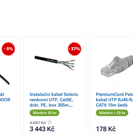
- 5%
- 27%
át
Instalační kabel Solarix
PremiumCord Pat
DOOR
venkovní UTP, Cat5E,
kabel UTP RJ45-R
drát, PE, box 305m
CAT6 15m šedá
SXKD-5E-UTP-PE
Skladem 20 ks
Skladem > 20 ks
4 687 Kč
3 443 Kč
178 Kč