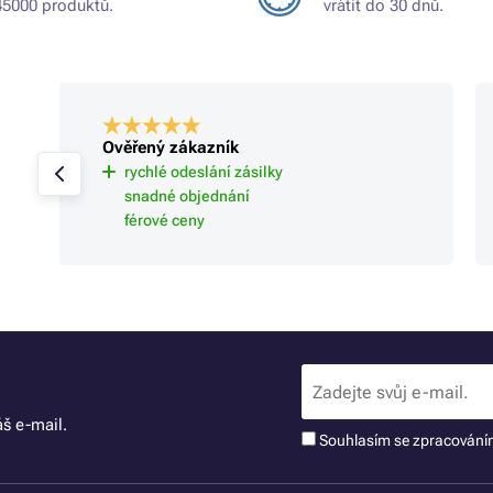
45000 produktů.
vrátit do 30 dnů.
Ověřený zákazník
rychlé odeslání zásilky
snadné objednání
férové ceny
š e-mail.
Souhlasím se zpracován