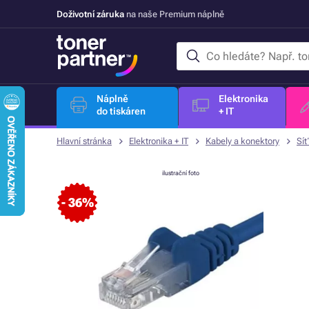
Doživotní záruka
na naše Premium náplně
Náplně
Elektronika
do tiskáren
+ IT
Hlavní stránka
Elektronika + IT
Kabely a konektory
Síť
ilustrační foto
- 36%