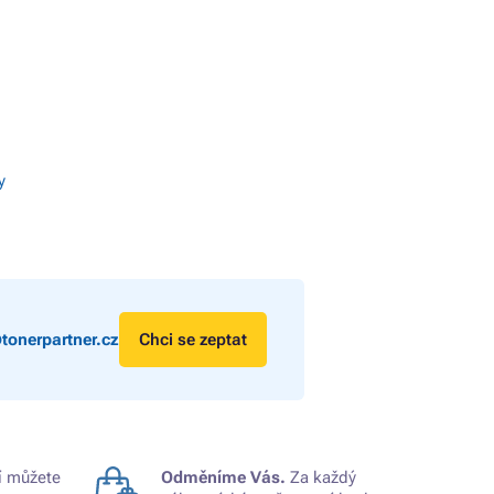
y
tonerpartner.cz
Chci se zeptat
 můžete
Odměníme Vás.
Za každý