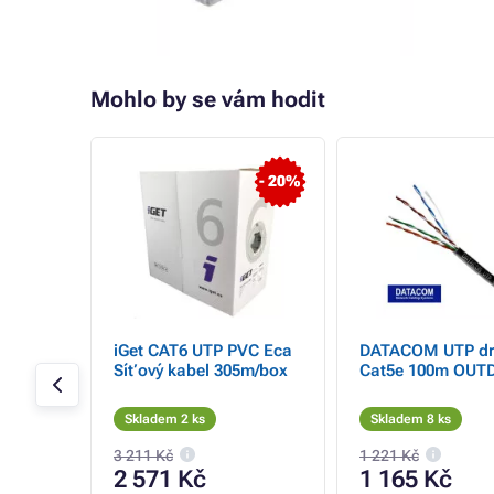
Mohlo by se vám hodit
- 28%
- 20%
Solarix
iGet CAT6 UTP PVC Eca
DATACOM UTP dr
, PVC,
Síťový kabel 305m/box
Cat5e 100m OUT
5E-UTP-
Skladem 2 ks
Skladem 8 ks
3 211 Kč
1 221 Kč
2 571 Kč
1 165 Kč