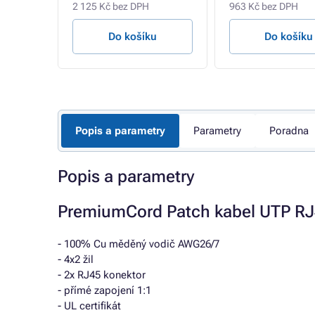
2 125 Kč bez DPH
963 Kč bez DPH
u
Do košíku
Do košíku
Popis a parametry
Parametry
Poradna
Popis a parametry
PremiumCord Patch kabel UTP R
- 100% Cu měděný vodič AWG26/7
- 4x2 žil
- 2x RJ45 konektor
- přímé zapojení 1:1
- UL certifikát