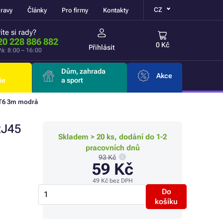
CZ
ravy
Články
Pro firmy
Kontakty
íte si rady?
20 228 886 882
0 Kč
Přihlásit
á: 8:00 – 16:00
Dům, zahrada
Akce
ie
a sport
AT6 3m modrá
RJ45
Skladem > 20 ks, dodání do 1-2
pracovních dnů
93 Kč
59 Kč
49 Kč
bez DPH
Do
košíku